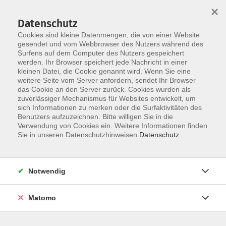
×
Datenschutz
Cookies sind kleine Datenmengen, die von einer Website
gesendet und vom Webbrowser des Nutzers während des
Surfens auf dem Computer des Nutzers gespeichert
Skip to main content
werden. Ihr Browser speichert jede Nachricht in einer
kleinen Datei, die Cookie genannt wird. Wenn Sie eine
weitere Seite vom Server anfordern, sendet Ihr Browser
das Cookie an den Server zurück. Cookies wurden als
Gesellschaft
zuverlässiger Mechanismus für Websites entwickelt, um
sich Informationen zu merken oder die Surfaktivitäten des
Benutzers aufzuzeichnen. Bitte willigen Sie in die
Verwendung von Cookies ein. Weitere Informationen finden
Sie in unseren Datenschutzhinweisen.
Datenschutz
21 Kurse
Notwendig
zurück zu vhs-Kurse Mensch und Umwelt
Matomo
Karola Albrecht
Stellvertr. Leitung, Programmplanung