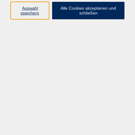
089 277 805 140
Auswahl
Alle Cookies akzeptieren und
info@vhs-wuermtal.de
speichern
schließen
Dr. Carolina Pini
Leitung, Programmplanung
089 277 805 140
info@vhs-wuermtal.de
Susanne Reicheneder
Programmplanung
089 277 805 140
info@vhs-wuermtal.de
Ergebnisse filtern
Mein Name ist Klara: Buchlesung im Rahmen
der Demenzwoche
Mi. 23.09.2026 18:30