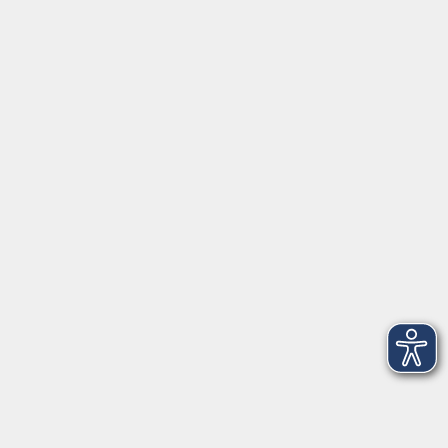
AGB
Impressum
Datenschutzerklärung
Widerruf
Programm
vhs Online-Kurse
Mensch und Umwelt
Beruf und Digitales
Sprachen
Gesundheit
Kunst und Kultur
junge vhs