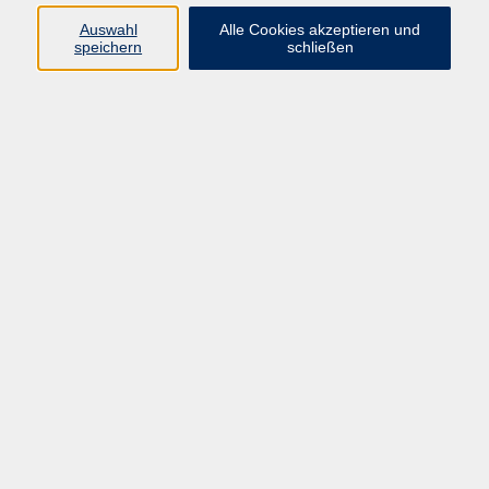
089 277 805 140
Auswahl
Alle Cookies akzeptieren und
info@vhs-wuermtal.de
speichern
schließen
Dr. Carolina Pini
Leitung, Programmplanung
089 277 805 140
info@vhs-wuermtal.de
Susanne Reicheneder
Programmplanung
089 277 805 140
info@vhs-wuermtal.de
Ergebnisse filtern
Photovoltaik im Mehrfamilienhaus: Die
Gemeinschaftliche Gebäudeversorung
Do. 17.09.2026 19:00