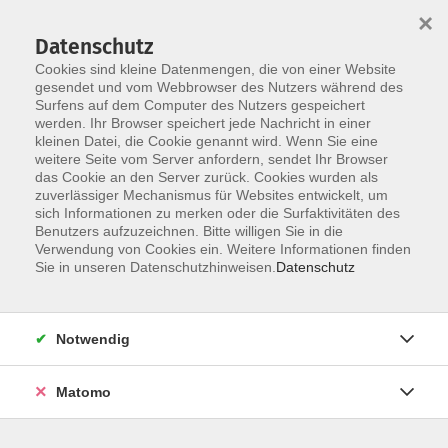
×
Datenschutz
Cookies sind kleine Datenmengen, die von einer Website
gesendet und vom Webbrowser des Nutzers während des
Surfens auf dem Computer des Nutzers gespeichert
Skip to main content
werden. Ihr Browser speichert jede Nachricht in einer
kleinen Datei, die Cookie genannt wird. Wenn Sie eine
weitere Seite vom Server anfordern, sendet Ihr Browser
das Cookie an den Server zurück. Cookies wurden als
Haus und Garten
zuverlässiger Mechanismus für Websites entwickelt, um
sich Informationen zu merken oder die Surfaktivitäten des
Benutzers aufzuzeichnen. Bitte willigen Sie in die
Verwendung von Cookies ein. Weitere Informationen finden
Sie in unseren Datenschutzhinweisen.
Datenschutz
23 Kurse
Notwendig
zurück zu vhs-Kurse Mensch und Umwelt
Matomo
Karola Albrecht
Stellvertr. Leitung, Programmplanung