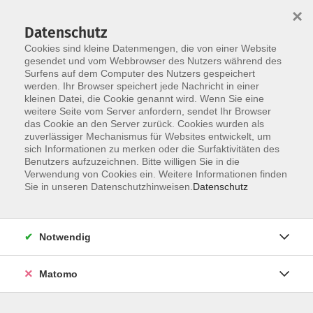
×
Datenschutz
Cookies sind kleine Datenmengen, die von einer Website
gesendet und vom Webbrowser des Nutzers während des
Surfens auf dem Computer des Nutzers gespeichert
Skip to main content
You are here:
werden. Ihr Browser speichert jede Nachricht in einer
Service
Einstufungstests Sprachen
kleinen Datei, die Cookie genannt wird. Wenn Sie eine
weitere Seite vom Server anfordern, sendet Ihr Browser
das Cookie an den Server zurück. Cookies wurden als
So finden Sie den richtigen Sprachkurs an
zuverlässiger Mechanismus für Websites entwickelt, um
sich Informationen zu merken oder die Surfaktivitäten des
der vhs
Benutzers aufzuzeichnen. Bitte willigen Sie in die
Verwendung von Cookies ein. Weitere Informationen finden
Sie in unseren Datenschutzhinweisen.
Datenschutz
Wir bieten ab und zu Einstufungstests für sehr beliebte
Sprachen an, meist in der Woche vor Semesterbeginn.
Hier finden Sie
die aktuellen Termine
.
Notwendig
Unabhängig davon haben Sie folgende Möglichkeiten,
den richtigen Kurs für sich zu finden:
Matomo
Das richtige Niveau mit dem GER finden