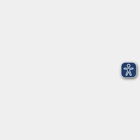
Home
Programmheft
Aktuelles
Über uns
Gutschein
Service
Volkshochschule im Würmtal e.V.
Am Marktplatz 10a
82152 Planegg
info@vhs-wuermtal.de
Tel.
089 277 805 140