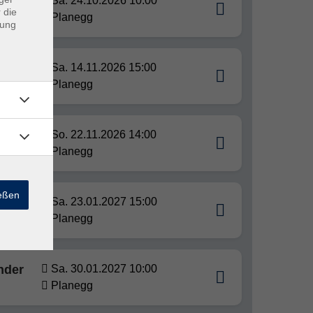
nder
Sa. 24.10.2026 10:00
 die
Planegg
dung
-12
Sa. 14.11.2026 15:00
Planegg
So. 22.11.2026 14:00
Planegg
ießen
Sa. 23.01.2027 15:00
Planegg
nder
Sa. 30.01.2027 10:00
Planegg