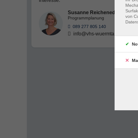
Interesse.
Mechan
Surfak
Susanne Reicheneder
von Co
Programmplanung
Daten
089 277 805 140
info@vhs-wuermtal.de
No
Ma