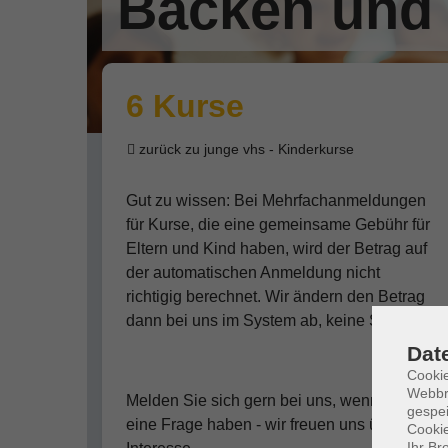
Backen und
6 Kurse
zurück zu junge vhs - Kinderkurse
Gut zu wissen: Bei Mehrfachanmeldungen
für Kurse, die eine gemeinsame Gebühr für
Eltern und Kind haben, wird der Betrag auf
der automatischen Anmeldung nicht
richtigig berechnet. Wir ändern den Betrag
dann bei uns im System ab, keine Sorge!
Dat
Cookie
Webbr
Melden Sie sich gern bei uns, wenn Sie
gespei
eine Frage haben - wir freuen uns über Ihr
Cookie
Ihr Br