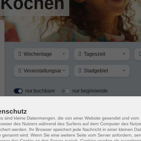
 Kochen
Wochentage
Tageszeit
Veranstaltungsart
Stadgebiet
nur buchbare
nur beginnende
enschutz
Knusper-Frühstück: Dein eigenes Grano
Abenteuer für Kinder (9-13 J.)
s sind kleine Datenmengen, die von einer Website gesendet und vom
owser des Nutzers während des Surfens auf dem Computer des Nutze
chert werden. Ihr Browser speichert jede Nachricht in einer kleinen Dat
 genannt wird. Wenn Sie eine weitere Seite vom Server anfordern, se
owser das Cookie an den Server zurück. Cookies wurden als zuverlässi