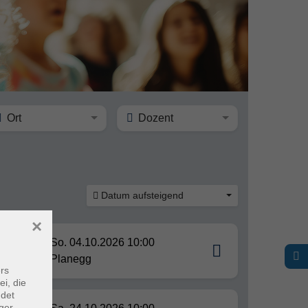
Ort
Dozent
Datum aufsteigend
×
la-
So. 04.10.2026 10:00
Planegg
rs
ei, die
ndet
ger