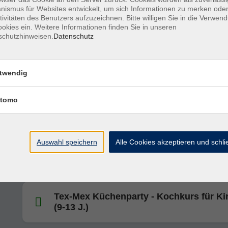
Tex-Mex Küchenparty: Kochkurs für Ki
ismus für Websites entwickelt, um sich Informationen zu merken oder
(9-13 J.)
tivitäten des Benutzers aufzuzeichnen. Bitte willigen Sie in die Verwen
okies ein. Weitere Informationen finden Sie in unseren
schutzhinweisen.
Datenschutz
Happy Cookies: Lecker schokoladig! (8
J.)
twendig
tomo
In der Weihnachtsbäckerei (8-12 J.)
Auswahl speichern
Alle Cookies akzeptieren und schl
Cake Pops & Cakesicles (8-12 J.)
Tex-Mex Küchenparty - Kochkurs für Ki
(9-13 J.)