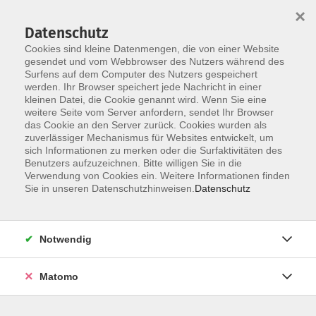
×
Datenschutz
Cookies sind kleine Datenmengen, die von einer Website
gesendet und vom Webbrowser des Nutzers während des
Surfens auf dem Computer des Nutzers gespeichert
Skip to main content
werden. Ihr Browser speichert jede Nachricht in einer
kleinen Datei, die Cookie genannt wird. Wenn Sie eine
weitere Seite vom Server anfordern, sendet Ihr Browser
das Cookie an den Server zurück. Cookies wurden als
Bewegung
zuverlässiger Mechanismus für Websites entwickelt, um
sich Informationen zu merken oder die Surfaktivitäten des
Benutzers aufzuzeichnen. Bitte willigen Sie in die
Verwendung von Cookies ein. Weitere Informationen finden
Sie in unseren Datenschutzhinweisen.
Datenschutz
12 Kurse
Notwendig
zurück zu junge vhs - Kinderkurse
Matomo
Gut zu wissen: Bei Mehrfachanmeldungen für
Kurse, die eine gemeinsame Gebühr für Eltern