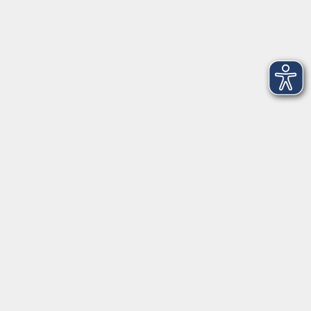
Home
Programmheft
Aktuelles
Über uns
Gutschein
Service
Volkshochschule im Würmtal e.V.
Am Marktplatz 10a
82152 Planegg
info@vhs-wuermtal.de
Tel.
089 277 805 140