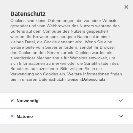
×
Datenschutz
Cookies sind kleine Datenmengen, die von einer Website
gesendet und vom Webbrowser des Nutzers während des
Surfens auf dem Computer des Nutzers gespeichert
Skip to main content
werden. Ihr Browser speichert jede Nachricht in einer
kleinen Datei, die Cookie genannt wird. Wenn Sie eine
weitere Seite vom Server anfordern, sendet Ihr Browser
das Cookie an den Server zurück. Cookies wurden als
vhs-Kurse Bairisch
zuverlässiger Mechanismus für Websites entwickelt, um
sich Informationen zu merken oder die Surfaktivitäten des
Benutzers aufzuzeichnen. Bitte willigen Sie in die
Verwendung von Cookies ein. Weitere Informationen finden
Sie in unseren Datenschutzhinweisen.
Datenschutz
1 Kurs
Notwendig
zurück zu vhs Sprachkurse
Matomo
Hochdeutsch ist nicht alles: Wer auf dem Berg,
auf dem Land oder im Wirtshaus Eindruck