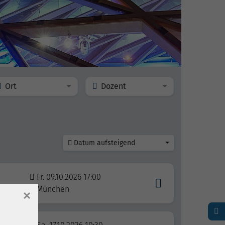
Ort
Dozent
Datum aufsteigend
Fr. 09.10.2026 17:00
München
×