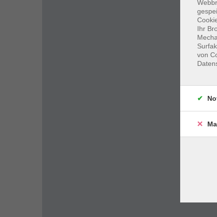
Webbr
gespei
Cookie
Ihr Br
Mechan
Surfak
von Co
Daten
No
Ma