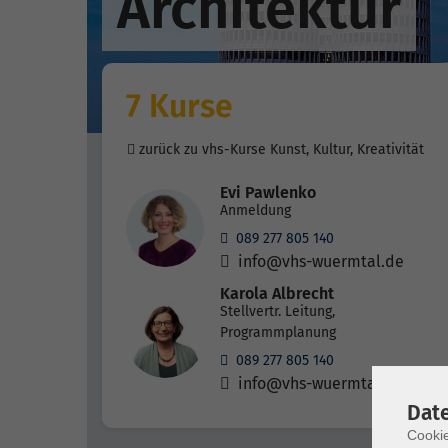
Architektur
7 Kurse
zurück zu vhs-Kurse Kunst, Kultur, Kreativität
Evi Pawlenko
Anmeldung
089 277 805 140
info@vhs-wuermtal.de
Karola Albrecht
Stellvertr. Leitung,
Programmplanung
089 277 805 140
info@vhs-wuermtal.de
Dat
Cookie