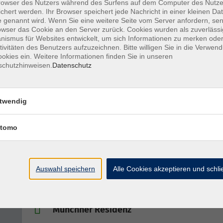
Reden wir mal drüber... eine Stadtführung
owser des Nutzers während des Surfens auf dem Computer des Nutze
den Spuren bekannter Redewendungen
chert werden. Ihr Browser speichert jede Nachricht in einer kleinen Dat
 genannt wird. Wenn Sie eine weitere Seite vom Server anfordern, se
owser das Cookie an den Server zurück. Cookies wurden als zuverlässi
ismus für Websites entwickelt, um sich Informationen zu merken oder
tivitäten des Benutzers aufzuzeichnen. Bitte willigen Sie in die Verwen
Jüdische Isarvorstadt. Spaziergang mit
okies ein. Weitere Informationen finden Sie in unseren
Besichtigung der Synagoge Reichenbachst
schutzhinweisen.
Datenschutz
twendig
Die Dornier-Werkssiedlung Neuaubing
tomo
Krone und Gerstensaft: Highlights in der
Graggenau
Auswahl speichern
Alle Cookies akzeptieren und schl
Münchner Residenz