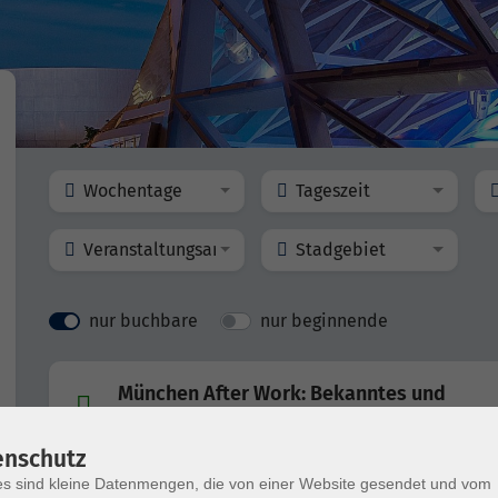
Wochentage
Tageszeit
Veranstaltungsart
Stadgebiet
nur buchbare
nur beginnende
München After Work: Bekanntes und
Unbekanntes
enschutz
s sind kleine Datenmengen, die von einer Website gesendet und vom