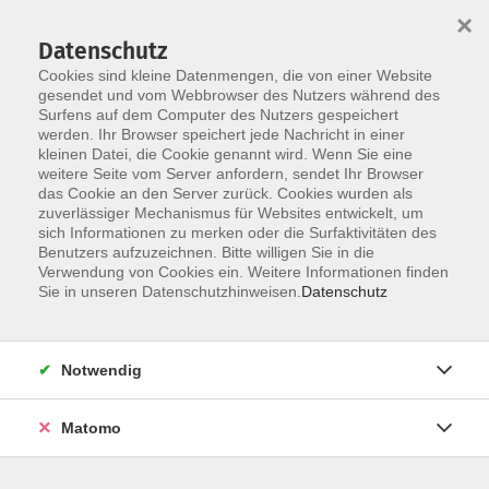
×
Datenschutz
Cookies sind kleine Datenmengen, die von einer Website
gesendet und vom Webbrowser des Nutzers während des
Surfens auf dem Computer des Nutzers gespeichert
Skip to main content
werden. Ihr Browser speichert jede Nachricht in einer
kleinen Datei, die Cookie genannt wird. Wenn Sie eine
weitere Seite vom Server anfordern, sendet Ihr Browser
das Cookie an den Server zurück. Cookies wurden als
Neue Kurse
zuverlässiger Mechanismus für Websites entwickelt, um
sich Informationen zu merken oder die Surfaktivitäten des
Benutzers aufzuzeichnen. Bitte willigen Sie in die
Verwendung von Cookies ein. Weitere Informationen finden
Sie in unseren Datenschutzhinweisen.
Datenschutz
17 Kurse
Notwendig
zurück zu vhs-Kurse Beruf und Digitales
Matomo
Die Arbeitswelt entwickelt sich in rasantem
Tempo weiter ... gestern digital, heute VUKA -