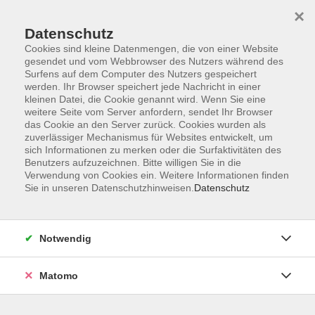
×
Datenschutz
Cookies sind kleine Datenmengen, die von einer Website
gesendet und vom Webbrowser des Nutzers während des
Surfens auf dem Computer des Nutzers gespeichert
Skip to main content
You are here:
werden. Ihr Browser speichert jede Nachricht in einer
Über uns
Dozent*innen
kleinen Datei, die Cookie genannt wird. Wenn Sie eine
weitere Seite vom Server anfordern, sendet Ihr Browser
das Cookie an den Server zurück. Cookies wurden als
Moll, Rainer
zuverlässiger Mechanismus für Websites entwickelt, um
sich Informationen zu merken oder die Surfaktivitäten des
Benutzers aufzuzeichnen. Bitte willigen Sie in die
Verwendung von Cookies ein. Weitere Informationen finden
Sie in unseren Datenschutzhinweisen.
Datenschutz
Die Wärmepumpe – Aufstellung in beengten
Verhältnissen
Mi. 21.10.2026 19:00
Notwendig
online
Matomo