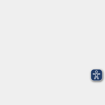
Gutschein
Service
Volkshochschule im Würmtal e.V.
Am Marktplatz 10a
82152 Planegg
info@vhs-wuermtal.de
Tel.
089 277 805 140
Öffnungszeiten
Montag, Mittwoch, Freitag 8.30-11.30 Uhr
Dienstag, Donnerstag 15.00-18.00 Uhr