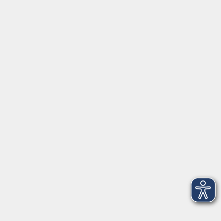
Gutschein
Service
Volkshochschule im Würmtal e.V.
Am Marktplatz 10a
82152 Planegg
info@vhs-wuermtal.de
Tel.
089 277 805 140
Öffnungszeiten
Montag, Mittwoch, Freitag 8.30-11.30 Uhr
Dienstag, Donnerstag 15.00-18.00 Uhr