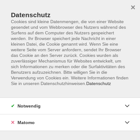
×
Datenschutz
Cookies sind kleine Datenmengen, die von einer Website
gesendet und vom Webbrowser des Nutzers während des
Surfens auf dem Computer des Nutzers gespeichert
Skip to main content
werden. Ihr Browser speichert jede Nachricht in einer
kleinen Datei, die Cookie genannt wird. Wenn Sie eine
weitere Seite vom Server anfordern, sendet Ihr Browser
Der Kurs konnte nicht gefunden werden.
das Cookie an den Server zurück. Cookies wurden als
zuverlässiger Mechanismus für Websites entwickelt, um
sich Informationen zu merken oder die Surfaktivitäten des
Benutzers aufzuzeichnen. Bitte willigen Sie in die
Verwendung von Cookies ein. Weitere Informationen finden
Sie in unseren Datenschutzhinweisen.
Datenschutz
AGB
Impressum
Datenschutzerklärung
Notwendig
Widerruf
Matomo
Programm