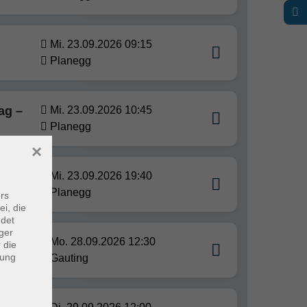
Mi. 23.09.2026 09:15
Planegg
ag –
Mi. 23.09.2026 10:45
Planegg
×
 und
Mi. 23.09.2026 19:40
Planegg
rs
ei, die
ndet
ger
Mo. 28.09.2026 12:30
 die
dung
Gauting