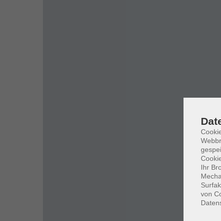
Dat
Cookie
Webbr
gespei
Cookie
Ihr Br
Mechan
Surfak
von Co
Daten