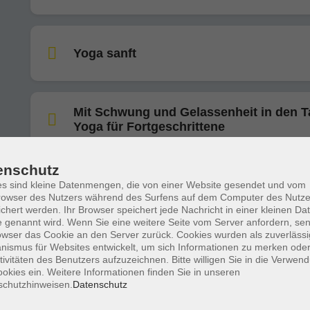
Yoga sanft
Mit Schwung und Gelassenheit in den T
Yoga für Fortgeschrittene
enschutz
Hatha-Ashtanga Yoga: Mit Achtsamkeit
s sind kleine Datenmengen, die von einer Website gesendet und vom
Herz gemeinsam wachsen
owser des Nutzers während des Surfens auf dem Computer des Nutze
chert werden. Ihr Browser speichert jede Nachricht in einer kleinen Dat
 genannt wird. Wenn Sie eine weitere Seite vom Server anfordern, se
owser das Cookie an den Server zurück. Cookies wurden als zuverlässi
Ayur Yoga für leicht Geübte und
ismus für Websites entwickelt, um sich Informationen zu merken oder
Wiedereinsteiger
tivitäten des Benutzers aufzuzeichnen. Bitte willigen Sie in die Verwen
okies ein. Weitere Informationen finden Sie in unseren
schutzhinweisen.
Datenschutz