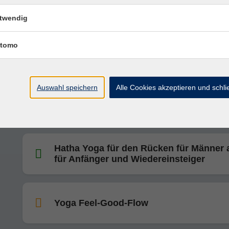
Yoga für innere und äußere Aufrichtung
twendig
tomo
Yin Yoga
Auswahl speichern
Alle Cookies akzeptieren und schl
Hatha Yoga für den Rücken für Männer 
für Anfänger und Wiedereinsteiger
Hatha Yoga für den Rücken für Männer 
für Anfänger und Wiedereinsteiger
Yoga Feel-Good-Flow