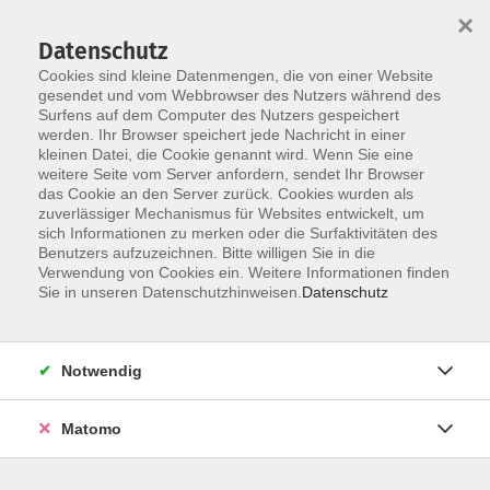
×
Datenschutz
Cookies sind kleine Datenmengen, die von einer Website
gesendet und vom Webbrowser des Nutzers während des
Surfens auf dem Computer des Nutzers gespeichert
Skip to main content
werden. Ihr Browser speichert jede Nachricht in einer
kleinen Datei, die Cookie genannt wird. Wenn Sie eine
weitere Seite vom Server anfordern, sendet Ihr Browser
vhs-Kurse Kunst, Kultur,
das Cookie an den Server zurück. Cookies wurden als
zuverlässiger Mechanismus für Websites entwickelt, um
Kreativität
sich Informationen zu merken oder die Surfaktivitäten des
Benutzers aufzuzeichnen. Bitte willigen Sie in die
Verwendung von Cookies ein. Weitere Informationen finden
Sie in unseren Datenschutzhinweisen.
Datenschutz
183 Kurse
Notwendig
Genießen Sie unser vielfältiges Kunst- und
Matomo
Kulturangebot, erbauen Sie sich am Studium
generale und schwelgen Sie in Schönem.