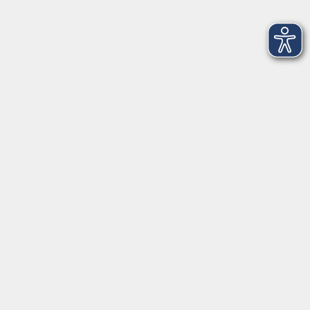
So. 18.10.2026 15:30
München
Nähen für Kinder – Erste Schritte an der
Nähmaschine (ab 8 J.)
Mo. 19.10.2026 16:00
Forstenried
Karl-Valentin-Haus
Mo. 19.10.2026 17:00
Planegg