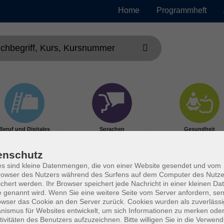
Home
Programmheft
Beruf und Digitales
Sprachen
Gesundheit
enschutz
s sind kleine Datenmengen, die von einer Website gesendet und vom
owser des Nutzers während des Surfens auf dem Computer des Nutze
chert werden. Ihr Browser speichert jede Nachricht in einer kleinen Dat
 genannt wird. Wenn Sie eine weitere Seite vom Server anfordern, se
owser das Cookie an den Server zurück. Cookies wurden als zuverlässi
ismus für Websites entwickelt, um sich Informationen zu merken oder
tivitäten des Benutzers aufzuzeichnen. Bitte willigen Sie in die Verwen