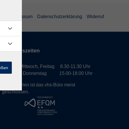
GB
Impressum
Datenschutzerklärung
Widerruf
Öffnungszeiten
Montag, Mittwoch, Freitag 8.30-11.30 Uhr
ießen
Dienstag, Donnerstag 15.00-18.00 Uhr
In den Ferien ist das vhs-Büro meist
geschlossen.