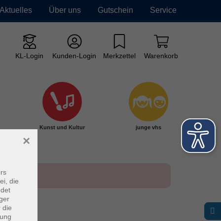
Aktuelles
Über uns
Gutschein
Service
KL-Login
Kunden-Login
Merkzettel
Warenkorb
Kunst und Kultur
junge vhs
×
rs
ei, die
ndet
ger
 die
dung