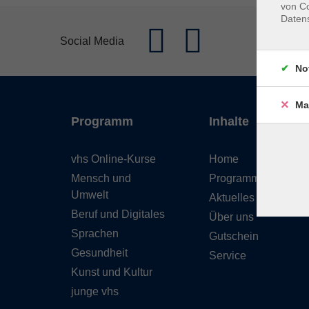
von Co
Daten
Social Media
No
Ma
Programm
Inhalte
vhs Online-Kurse
Home
Mensch und
Programmheft
Umwelt
Aktuelles
Beruf und Digitales
Über uns
Sprachen
Gutschein
Gesundheit
Service
Kunst und Kultur
junge vhs