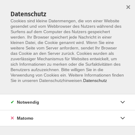
×
Datenschutz
Cookies sind kleine Datenmengen, die von einer Website
gesendet und vom Webbrowser des Nutzers während des
Surfens auf dem Computer des Nutzers gespeichert
Skip to main content
werden. Ihr Browser speichert jede Nachricht in einer
kleinen Datei, die Cookie genannt wird. Wenn Sie eine
weitere Seite vom Server anfordern, sendet Ihr Browser
das Cookie an den Server zurück. Cookies wurden als
Individuelle Beratung
zuverlässiger Mechanismus für Websites entwickelt, um
sich Informationen zu merken oder die Surfaktivitäten des
Benutzers aufzuzeichnen. Bitte willigen Sie in die
Verwendung von Cookies ein. Weitere Informationen finden
Sie in unseren Datenschutzhinweisen.
Datenschutz
3 Kurse
Notwendig
zurück zu vhs-Kurse Beruf und Digitales
Matomo
Evi Pawlenko
Anmeldung