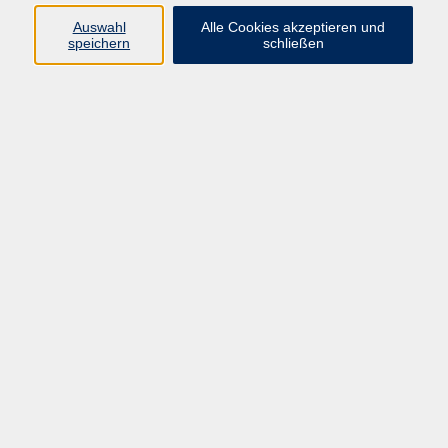
089 277 805 140
Auswahl
Alle Cookies akzeptieren und
info@vhs-wuermtal.de
speichern
schließen
Susanne Reicheneder
Programmplanung
089 277 805 140
info@vhs-wuermtal.de
Ergebnisse filtern
Einzelcoaching: Klarheit schaffen, Chancen
nutzen
Fr. 09.10.2026 17:00
Gauting