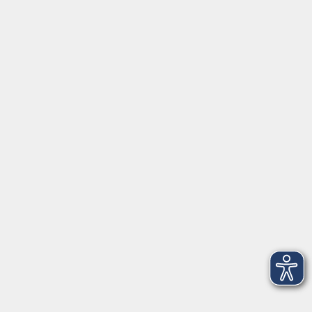
Gutschein
Service
Volkshochschule im Würmtal e.V.
Am Marktplatz 10a
82152 Planegg
info@vhs-wuermtal.de
Tel.
089 277 805 140
Öffnungszeiten
Montag, Mittwoch, Freitag 8.30-11.30 Uhr
Dienstag, Donnerstag 15.00-18.00 Uhr