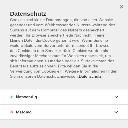
×
Datenschutz
Cookies sind kleine Datenmengen, die von einer Website
gesendet und vom Webbrowser des Nutzers während des
Surfens auf dem Computer des Nutzers gespeichert
Skip to main content
werden. Ihr Browser speichert jede Nachricht in einer
kleinen Datei, die Cookie genannt wird. Wenn Sie eine
weitere Seite vom Server anfordern, sendet Ihr Browser
Die Kategorie konnte nicht gefunden werden.
das Cookie an den Server zurück. Cookies wurden als
zuverlässiger Mechanismus für Websites entwickelt, um
sich Informationen zu merken oder die Surfaktivitäten des
Benutzers aufzuzeichnen. Bitte willigen Sie in die
Verwendung von Cookies ein. Weitere Informationen finden
Sie in unseren Datenschutzhinweisen.
Datenschutz
AGB
Impressum
Datenschutzerklärung
Notwendig
Widerruf
Matomo
Programm