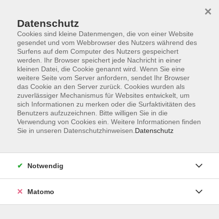
×
Datenschutz
Cookies sind kleine Datenmengen, die von einer Website
gesendet und vom Webbrowser des Nutzers während des
Surfens auf dem Computer des Nutzers gespeichert
Skip to main content
werden. Ihr Browser speichert jede Nachricht in einer
kleinen Datei, die Cookie genannt wird. Wenn Sie eine
weitere Seite vom Server anfordern, sendet Ihr Browser
Themenreihe:
das Cookie an den Server zurück. Cookies wurden als
Nachhaltigkeit im
zuverlässiger Mechanismus für Websites entwickelt, um
sich Informationen zu merken oder die Surfaktivitäten des
Kleiderschrank
Benutzers aufzuzeichnen. Bitte willigen Sie in die
Verwendung von Cookies ein. Weitere Informationen finden
Sie in unseren Datenschutzhinweisen.
Datenschutz
0 Kurse
Notwendig
zurück zu vhs-Kurse Kunst, Kultur, Kreativität
Matomo
Karola Albrecht
Stellvertr. Leitung, Programmplanung