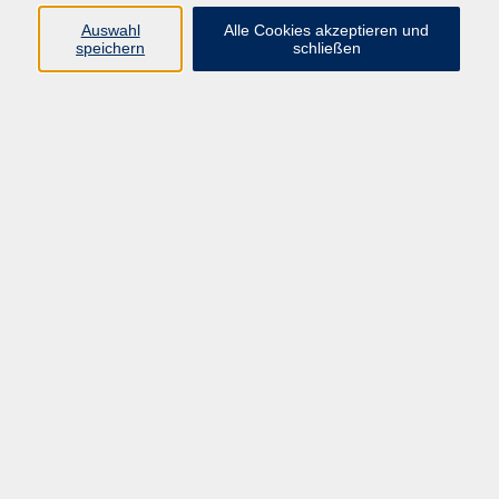
089 277 805 140
Auswahl
Alle Cookies akzeptieren und
info@vhs-wuermtal.de
speichern
schließen
Susanne Reicheneder
Programmplanung
089 277 805 140
info@vhs-wuermtal.de
Ergebnisse filtern
Keine passenden Kurse gefunden.
AGB