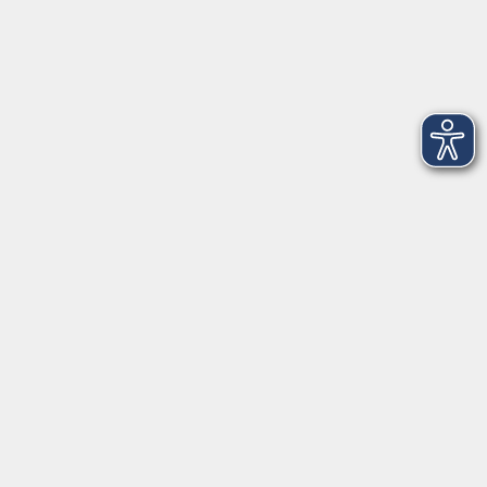
Gesundheit
Kunst und Kultur
junge vhs
Inhalte
Home
Programmheft
Aktuelles
Über uns
Gutschein
Service