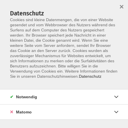
×
Datenschutz
Cookies sind kleine Datenmengen, die von einer Website
gesendet und vom Webbrowser des Nutzers während des
Surfens auf dem Computer des Nutzers gespeichert
Skip to main content
werden. Ihr Browser speichert jede Nachricht in einer
kleinen Datei, die Cookie genannt wird. Wenn Sie eine
weitere Seite vom Server anfordern, sendet Ihr Browser
das Cookie an den Server zurück. Cookies wurden als
Tanz / Volkstanz
zuverlässiger Mechanismus für Websites entwickelt, um
sich Informationen zu merken oder die Surfaktivitäten des
Benutzers aufzuzeichnen. Bitte willigen Sie in die
Verwendung von Cookies ein. Weitere Informationen finden
Sie in unseren Datenschutzhinweisen.
Datenschutz
20 Kurse
Notwendig
zurück zu Gesundheit und Lebensart
Matomo
Karola Albrecht
Stellvertr. Leitung, Programmplanung