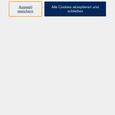
089 277 805 140
Auswahl
Alle Cookies akzeptieren und
info@vhs-wuermtal.de
speichern
schließen
Ergebnisse filtern
Latin Fitness Dance für Fortgeschrittene
Di. 22.09.2026 19:45
Planegg
Das Geheimnis des Bauchtanzes für
Anfänger und Fortgeschrittene
Mi. 23.09.2026 16:45
Planegg