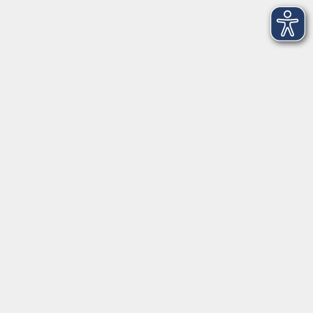
Volkshochschule im Würmtal e.V.
Am Marktplatz 10a
82152 Planegg
info@vhs-wuermtal.de
Tel.
089 277 805 140
Öffnungszeiten
Montag, Mittwoch, Freitag 8.30-11.30 Uhr
Dienstag, Donnerstag 15.00-18.00 Uhr
In den Ferien ist das vhs-Büro meist geschlossen.