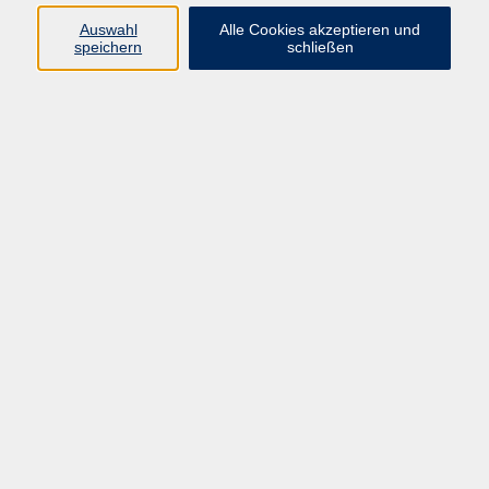
089 277 805 140
Auswahl
Alle Cookies akzeptieren und
info@vhs-wuermtal.de
speichern
schließen
Dr. Carolina Pini
Leitung, Programmplanung
089 277 805 140
info@vhs-wuermtal.de
Susanne Reicheneder
Programmplanung
089 277 805 140
info@vhs-wuermtal.de
Ergebnisse filtern
Sprechen & Zuhören – Das Dialogformat
Do. 12.11.2026 19:30
Planegg