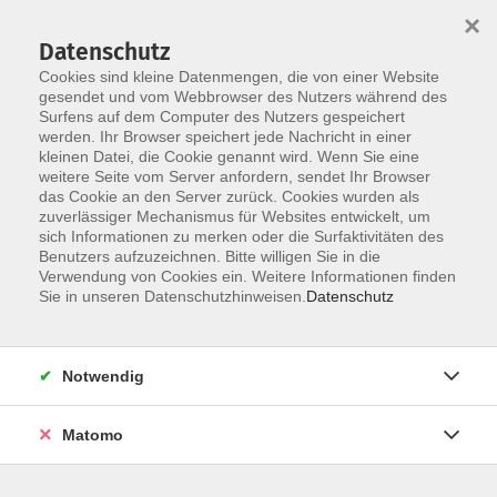
×
Datenschutz
Cookies sind kleine Datenmengen, die von einer Website
gesendet und vom Webbrowser des Nutzers während des
Surfens auf dem Computer des Nutzers gespeichert
Skip to main content
werden. Ihr Browser speichert jede Nachricht in einer
kleinen Datei, die Cookie genannt wird. Wenn Sie eine
weitere Seite vom Server anfordern, sendet Ihr Browser
Themenreihe: Erinnerung -
das Cookie an den Server zurück. Cookies wurden als
zuverlässiger Mechanismus für Websites entwickelt, um
Identität - Herkunft
sich Informationen zu merken oder die Surfaktivitäten des
Benutzers aufzuzeichnen. Bitte willigen Sie in die
Verwendung von Cookies ein. Weitere Informationen finden
Sie in unseren Datenschutzhinweisen.
Datenschutz
6 Kurse
Notwendig
zurück zu vhs-Kurse Mensch und Umwelt
Matomo
Karola Albrecht
Stellvertr. Leitung, Programmplanung