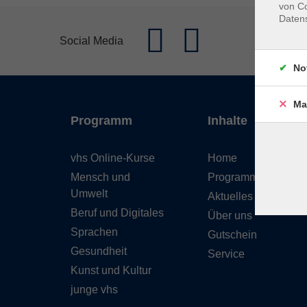
von Co
Daten
Social Media
No
Ma
Programm
Inhalte
vhs Online-Kurse
Home
Mensch und
Programmheft
Umwelt
Aktuelles
Beruf und Digitales
Über uns
Sprachen
Gutschein
Gesundheit
Service
Kunst und Kultur
junge vhs