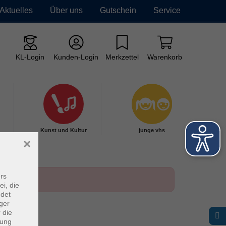
Aktuelles
Über uns
Gutschein
Service
KL-Login
Kunden-Login
Merkzettel
Warenkorb
Kunst und Kultur
junge vhs
×
rs
ei, die
ndet
ger
 die
dung