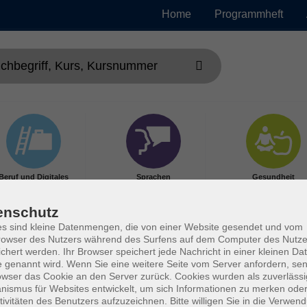
Home
Programmheft
Beruf und Digitales
Sprachen
Gesundheit
enschutz
s sind kleine Datenmengen, die von einer Website gesendet und vom
owser des Nutzers während des Surfens auf dem Computer des Nutze
chert werden. Ihr Browser speichert jede Nachricht in einer kleinen Dat
 genannt wird. Wenn Sie eine weitere Seite vom Server anfordern, se
owser das Cookie an den Server zurück. Cookies wurden als zuverlässi
ismus für Websites entwickelt, um sich Informationen zu merken oder
tivitäten des Benutzers aufzuzeichnen. Bitte willigen Sie in die Verwen