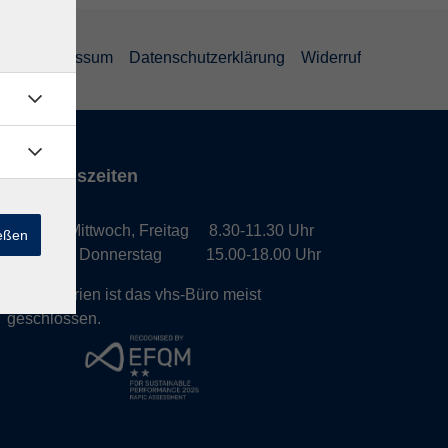
GB
Impressum
Datenschutzerklärung
Widerruf
Öffnungszeiten
Montag, Mittwoch, Freitag 8.30-11.30 Uhr
ießen
Dienstag, Donnerstag 15.00-18.00 Uhr
In den Ferien ist das vhs-Büro meist
geschlossen.