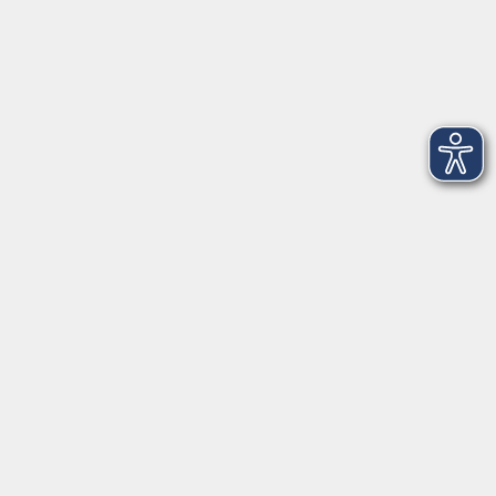
Über uns
Gutschein
Service
Volkshochschule im Würmtal e.V.
Am Marktplatz 10a
82152 Planegg
info@vhs-wuermtal.de
Tel.
089 277 805 140
Öffnungszeiten
Montag, Mittwoch, Freitag 8.30-11.30 Uhr