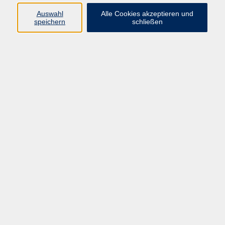
und Gleichgewicht.
Auswahl
Alle Cookies akzeptieren und
speichern
schließen
Moderne und effiziente Selbsverteidigung mit
fitness Charakter
Karola Albrecht
Stellvertr. Leitung, Programmplanung
089 277 805 140
info@vhs-wuermtal.de
Ergebnisse filtern
Taekwondo: Schulung d. Reflexe für
Beginnende und Fortgeschrittene
Mo. 21.09.2026 18:30
Planegg