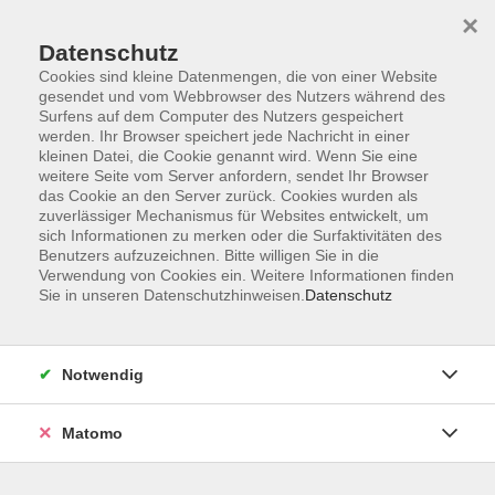
×
Datenschutz
Cookies sind kleine Datenmengen, die von einer Website
gesendet und vom Webbrowser des Nutzers während des
Surfens auf dem Computer des Nutzers gespeichert
Skip to main content
werden. Ihr Browser speichert jede Nachricht in einer
kleinen Datei, die Cookie genannt wird. Wenn Sie eine
weitere Seite vom Server anfordern, sendet Ihr Browser
Taekwondo/Ninjutsu/Kickbox
das Cookie an den Server zurück. Cookies wurden als
zuverlässiger Mechanismus für Websites entwickelt, um
Kali
sich Informationen zu merken oder die Surfaktivitäten des
Benutzers aufzuzeichnen. Bitte willigen Sie in die
Verwendung von Cookies ein. Weitere Informationen finden
Sie in unseren Datenschutzhinweisen.
Datenschutz
7 Kurse
Notwendig
zurück zu Gesundheit und Lebensart
Matomo
Kleine Übung – großer Spaß. Eine Challenge
für Technik, Schnelligkeit, Koordination, Kraft