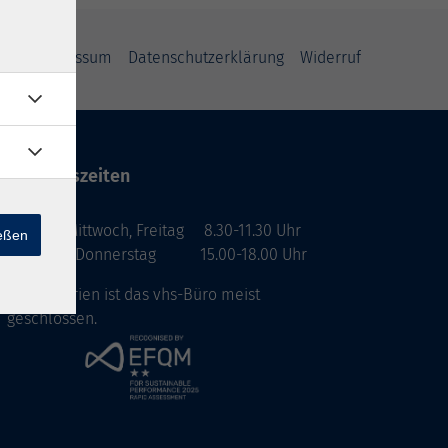
GB
Impressum
Datenschutzerklärung
Widerruf
Öffnungszeiten
Montag, Mittwoch, Freitag 8.30-11.30 Uhr
ießen
Dienstag, Donnerstag 15.00-18.00 Uhr
In den Ferien ist das vhs-Büro meist
geschlossen.