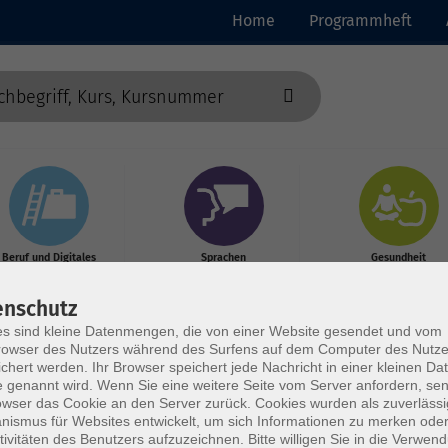
Home
Programmheft
Beruf und Digitales
Sprachen
Gesundheit
enschutz
s sind kleine Datenmengen, die von einer Website gesendet und vom
owser des Nutzers während des Surfens auf dem Computer des Nutze
chert werden. Ihr Browser speichert jede Nachricht in einer kleinen Dat
 genannt wird. Wenn Sie eine weitere Seite vom Server anfordern, se
owser das Cookie an den Server zurück. Cookies wurden als zuverlässi
ismus für Websites entwickelt, um sich Informationen zu merken oder
tivitäten des Benutzers aufzuzeichnen. Bitte willigen Sie in die Verwen