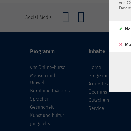
von Co
Daten
Social Media
No
Ma
Programm
Inhalte
vhs Online-Kurse
Home
Mensch und
Programmheft
Umwelt
Aktuelles
Beruf und Digitales
Über uns
Sprachen
Gutschein
Gesundheit
Service
Kunst und Kultur
junge vhs