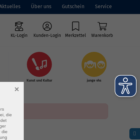
Aktuelles
Über uns
Gutschein
Service
KL-Login
Kunden-Login
Merkzettel
Warenkorb
Kunst und Kultur
junge vhs
×
rs
ei, die
ndet
ger
 die
dung