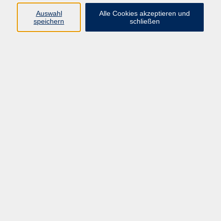
Gymnastiklehrer an der Bodeschule
Auswahl
Alle Cookies akzeptieren und
abgeschlossen hatte, gab ich
speichern
schließen
Jonglier-, Einrad und
Akrobatikworkshops. Als Jongleur
und Diabolospieler bin ich dann in
verschiedenen Varietés und im
Zirkus aufgetreten. Seit 2006 gebe
ich hauptberuflich Einradkurse. Ich
habe es mir zur Aufgabe gemacht,
Menschen im wahrsten Sinne de
Wortes ins Gleichgewicht zu bringen.
Zu meinen anderen Hobbies gehört
das asiatische Brettspiel Go, dass
ich seit einigen Jahren mit
Begeisterung spiele.
Einradfahren mit und ohne Vorkenntnisse (ab 6
J.)