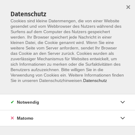
×
Datenschutz
Cookies sind kleine Datenmengen, die von einer Website
gesendet und vom Webbrowser des Nutzers während des
Surfens auf dem Computer des Nutzers gespeichert
Skip to main content
You are here:
werden. Ihr Browser speichert jede Nachricht in einer
Über uns
Dozent*innen
kleinen Datei, die Cookie genannt wird. Wenn Sie eine
weitere Seite vom Server anfordern, sendet Ihr Browser
das Cookie an den Server zurück. Cookies wurden als
Furtner, Thomas
zuverlässiger Mechanismus für Websites entwickelt, um
sich Informationen zu merken oder die Surfaktivitäten des
Staatlich geprüfter Sport- und
Benutzers aufzuzeichnen. Bitte willigen Sie in die
Verwendung von Cookies ein. Weitere Informationen finden
Gymnastiklehrer
Sie in unseren Datenschutzhinweisen.
Datenschutz
1996 lernte ich im Alter von 22
Jahren Jonglieren und Einradfahren.
Ich fing an, mich mit großer
Notwendig
Begeisterung den Zirkuskünsten, vor
allem dem Spiel mit den Diabolos
Matomo
zu widmen. Nachdem ich meine
Ausbildung zum Sport- und