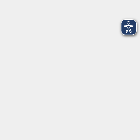
Volkshochschule im Würmtal e.V.
Am Marktplatz 10a
82152 Planegg
info@vhs-wuermtal.de
Tel.
089 277 805 140
Öffnungszeiten
Montag, Mittwoch, Freitag 8.30-11.30 Uhr
Dienstag, Donnerstag 15.00-18.00 Uhr
In den Ferien ist das vhs-Büro meist geschlossen.