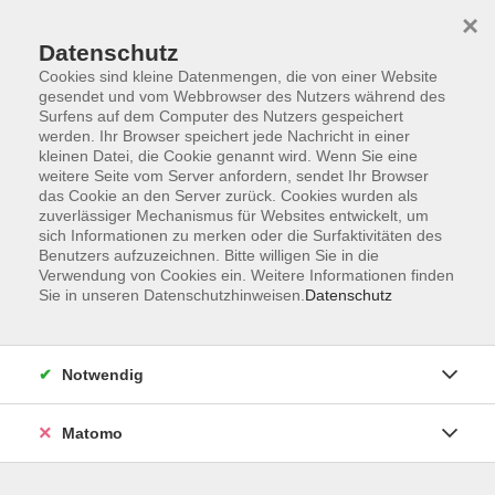
×
Datenschutz
Cookies sind kleine Datenmengen, die von einer Website
gesendet und vom Webbrowser des Nutzers während des
Surfens auf dem Computer des Nutzers gespeichert
Skip to main content
werden. Ihr Browser speichert jede Nachricht in einer
kleinen Datei, die Cookie genannt wird. Wenn Sie eine
weitere Seite vom Server anfordern, sendet Ihr Browser
Der Kurs konnte nicht gefunden werden.
das Cookie an den Server zurück. Cookies wurden als
zuverlässiger Mechanismus für Websites entwickelt, um
sich Informationen zu merken oder die Surfaktivitäten des
Benutzers aufzuzeichnen. Bitte willigen Sie in die
Verwendung von Cookies ein. Weitere Informationen finden
Sie in unseren Datenschutzhinweisen.
Datenschutz
AGB
Impressum
Datenschutzerklärung
Notwendig
Widerruf
Matomo
Programm