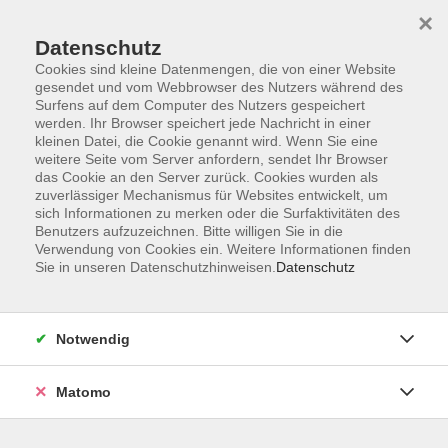
×
Datenschutz
Cookies sind kleine Datenmengen, die von einer Website
gesendet und vom Webbrowser des Nutzers während des
Surfens auf dem Computer des Nutzers gespeichert
Skip to main content
werden. Ihr Browser speichert jede Nachricht in einer
kleinen Datei, die Cookie genannt wird. Wenn Sie eine
weitere Seite vom Server anfordern, sendet Ihr Browser
Der Kurs konnte nicht gefunden werden.
das Cookie an den Server zurück. Cookies wurden als
zuverlässiger Mechanismus für Websites entwickelt, um
sich Informationen zu merken oder die Surfaktivitäten des
Benutzers aufzuzeichnen. Bitte willigen Sie in die
Verwendung von Cookies ein. Weitere Informationen finden
Sie in unseren Datenschutzhinweisen.
Datenschutz
AGB
Impressum
Datenschutzerklärung
Notwendig
Widerruf
Matomo
Programm