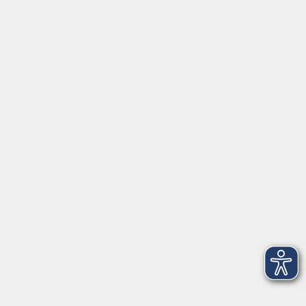
Gutschein
Service
Volkshochschule im Würmtal e.V.
Am Marktplatz 10a
82152 Planegg
info@vhs-wuermtal.de
Tel.
089 277 805 140
Öffnungszeiten
Montag, Mittwoch, Freitag 8.30-11.30 Uhr
Dienstag, Donnerstag 15.00-18.00 Uhr