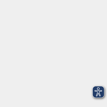
Gutschein
Service
Volkshochschule im Würmtal e.V.
Am Marktplatz 10a
82152 Planegg
info@vhs-wuermtal.de
Tel.
089 277 805 140
Öffnungszeiten
Montag, Mittwoch, Freitag 8.30-11.30 Uhr
Dienstag, Donnerstag 15.00-18.00 Uhr