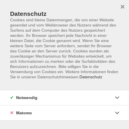
×
Datenschutz
Cookies sind kleine Datenmengen, die von einer Website
gesendet und vom Webbrowser des Nutzers während des
Surfens auf dem Computer des Nutzers gespeichert
Skip to main content
werden. Ihr Browser speichert jede Nachricht in einer
kleinen Datei, die Cookie genannt wird. Wenn Sie eine
weitere Seite vom Server anfordern, sendet Ihr Browser
Der Kurs konnte nicht gefunden werden.
das Cookie an den Server zurück. Cookies wurden als
zuverlässiger Mechanismus für Websites entwickelt, um
sich Informationen zu merken oder die Surfaktivitäten des
Benutzers aufzuzeichnen. Bitte willigen Sie in die
Verwendung von Cookies ein. Weitere Informationen finden
Sie in unseren Datenschutzhinweisen.
Datenschutz
AGB
Impressum
Datenschutzerklärung
Notwendig
Widerruf
Matomo
Programm