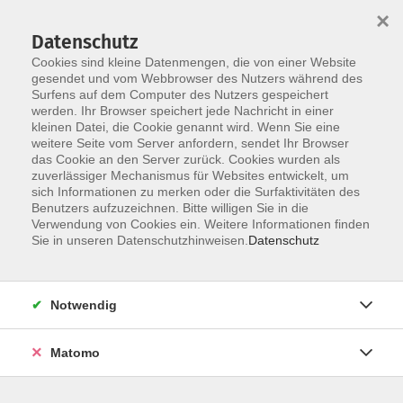
×
Datenschutz
Cookies sind kleine Datenmengen, die von einer Website
gesendet und vom Webbrowser des Nutzers während des
Surfens auf dem Computer des Nutzers gespeichert
Skip to main content
werden. Ihr Browser speichert jede Nachricht in einer
kleinen Datei, die Cookie genannt wird. Wenn Sie eine
weitere Seite vom Server anfordern, sendet Ihr Browser
das Cookie an den Server zurück. Cookies wurden als
Neu starten mit Bewegung
zuverlässiger Mechanismus für Websites entwickelt, um
sich Informationen zu merken oder die Surfaktivitäten des
Benutzers aufzuzeichnen. Bitte willigen Sie in die
Verwendung von Cookies ein. Weitere Informationen finden
Sie in unseren Datenschutzhinweisen.
Datenschutz
19 Kurse
Notwendig
zurück zu Gesundheit und Lebensart
Matomo
Unser ganzheitliches Angebot für Ihre
Gesundheit: viel Bewegung, gesunde