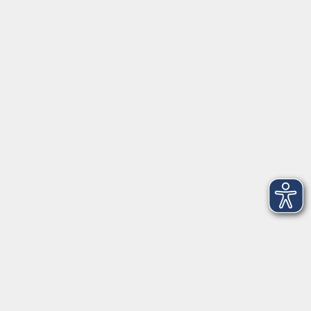
Programm
vhs Online-Kurse
Mensch und Umwelt
Beruf und Digitales
Sprachen
Gesundheit
Kunst und Kultur
junge vhs
Inhalte
Home
Programmheft