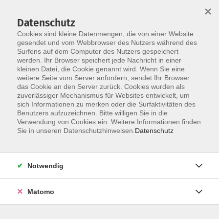
×
Datenschutz
Cookies sind kleine Datenmengen, die von einer Website
gesendet und vom Webbrowser des Nutzers während des
Surfens auf dem Computer des Nutzers gespeichert
Skip to main content
werden. Ihr Browser speichert jede Nachricht in einer
kleinen Datei, die Cookie genannt wird. Wenn Sie eine
Themenreihe: Tanz und
weitere Seite vom Server anfordern, sendet Ihr Browser
das Cookie an den Server zurück. Cookies wurden als
Musik als Sprache der
zuverlässiger Mechanismus für Websites entwickelt, um
sich Informationen zu merken oder die Surfaktivitäten des
Begegnung
Benutzers aufzuzeichnen. Bitte willigen Sie in die
Verwendung von Cookies ein. Weitere Informationen finden
Sie in unseren Datenschutzhinweisen.
Datenschutz
18 Kurse
Notwendig
zurück zu Gesundheit und Lebensart
Matomo
Workshops und Kurse, um gemeinsam zu
lernen, kreativ zu sein und Barrieren