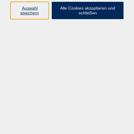
abzubauen
Auswahl
Alle Cookies akzeptieren und
speichern
schließen
Gefördert vom Bayer. Staatsmin. für Umwelt
und Verbraucherschutz
Karola Albrecht
Stellvertr. Leitung, Programmplanung
089 277 805 140
info@vhs-wuermtal.de
Ergebnisse filtern
Einfach singen! Gemeinsam und mit Spaß
Do. 08.10.2026 10:00
Gauting