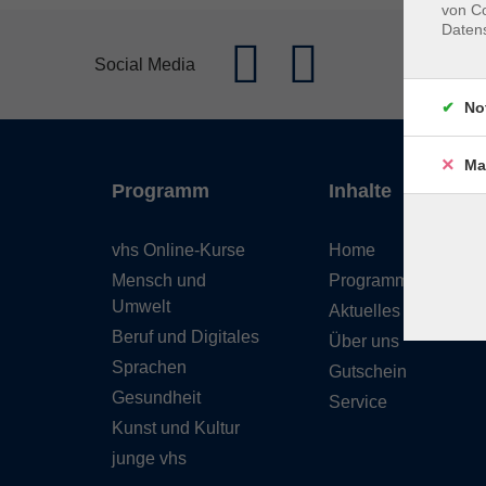
von Co
Daten
Social Media
No
Ma
Programm
Inhalte
vhs Online-Kurse
Home
Mensch und
Programmheft
Umwelt
Aktuelles
Beruf und Digitales
Über uns
Sprachen
Gutschein
Gesundheit
Service
Kunst und Kultur
junge vhs