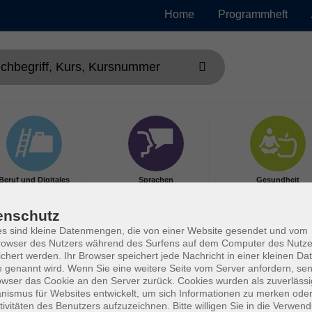
Home
Programmheft
Beruf und Digitales
Sprachen
Gesundheit
enschutz
s sind kleine Datenmengen, die von einer Website gesendet und vom
owser des Nutzers während des Surfens auf dem Computer des Nutze
chert werden. Ihr Browser speichert jede Nachricht in einer kleinen Dat
 genannt wird. Wenn Sie eine weitere Seite vom Server anfordern, se
owser das Cookie an den Server zurück. Cookies wurden als zuverlässi
ismus für Websites entwickelt, um sich Informationen zu merken oder
tivitäten des Benutzers aufzuzeichnen. Bitte willigen Sie in die Verwen