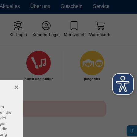
Aktuelles
Über uns
Gutschein
Service
KL-Login
Kunden-Login
Merkzettel
Warenkorb
Kunst und Kultur
junge vhs
×
rs
ei, die
ndet
ger
 die
dung