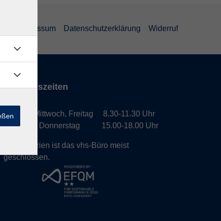
GB
Impressum
Datenschutzerklärung
Widerruf
Öffnungszeiten
Montag, Mittwoch, Freitag 8.30-11.30 Uhr
ießen
Dienstag, Donnerstag 15.00-18.00 Uhr
In den Ferien ist das vhs-Büro meist
geschlossen.