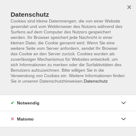
×
Datenschutz
Cookies sind kleine Datenmengen, die von einer Website
gesendet und vom Webbrowser des Nutzers während des
Surfens auf dem Computer des Nutzers gespeichert
Skip to main content
werden. Ihr Browser speichert jede Nachricht in einer
kleinen Datei, die Cookie genannt wird. Wenn Sie eine
weitere Seite vom Server anfordern, sendet Ihr Browser
Der Kurs konnte nicht gefunden werden.
das Cookie an den Server zurück. Cookies wurden als
zuverlässiger Mechanismus für Websites entwickelt, um
sich Informationen zu merken oder die Surfaktivitäten des
Benutzers aufzuzeichnen. Bitte willigen Sie in die
Verwendung von Cookies ein. Weitere Informationen finden
Sie in unseren Datenschutzhinweisen.
Datenschutz
AGB
Impressum
Datenschutzerklärung
Notwendig
Widerruf
Matomo
Programm