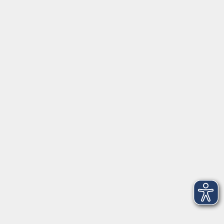
Gutschein
Service
Volkshochschule im Würmtal e.V.
Am Marktplatz 10a
82152 Planegg
info@vhs-wuermtal.de
Tel.
089 277 805 140
Öffnungszeiten
Montag, Mittwoch, Freitag 8.30-11.30 Uhr
Dienstag, Donnerstag 15.00-18.00 Uhr