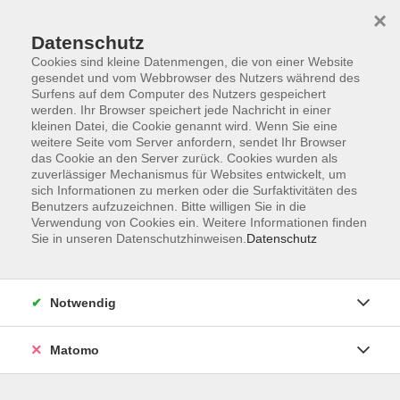
×
Datenschutz
Cookies sind kleine Datenmengen, die von einer Website
gesendet und vom Webbrowser des Nutzers während des
Surfens auf dem Computer des Nutzers gespeichert
Skip to main content
werden. Ihr Browser speichert jede Nachricht in einer
kleinen Datei, die Cookie genannt wird. Wenn Sie eine
weitere Seite vom Server anfordern, sendet Ihr Browser
Der Kurs konnte nicht gefunden werden.
das Cookie an den Server zurück. Cookies wurden als
zuverlässiger Mechanismus für Websites entwickelt, um
sich Informationen zu merken oder die Surfaktivitäten des
Benutzers aufzuzeichnen. Bitte willigen Sie in die
Verwendung von Cookies ein. Weitere Informationen finden
Sie in unseren Datenschutzhinweisen.
Datenschutz
AGB
Impressum
Datenschutzerklärung
Notwendig
Widerruf
Matomo
Programm