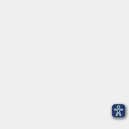
Gutschein
Service
Volkshochschule im Würmtal e.V.
Am Marktplatz 10a
82152 Planegg
info@vhs-wuermtal.de
Tel.
089 277 805 140
Öffnungszeiten
Montag, Mittwoch, Freitag 8.30-11.30 Uhr
Dienstag, Donnerstag 15.00-18.00 Uhr