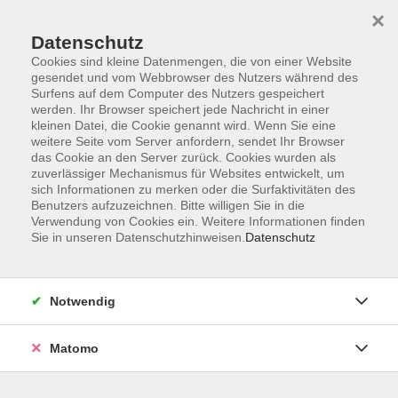
×
Datenschutz
Cookies sind kleine Datenmengen, die von einer Website
gesendet und vom Webbrowser des Nutzers während des
Surfens auf dem Computer des Nutzers gespeichert
Skip to main content
werden. Ihr Browser speichert jede Nachricht in einer
kleinen Datei, die Cookie genannt wird. Wenn Sie eine
weitere Seite vom Server anfordern, sendet Ihr Browser
Der Kurs konnte nicht gefunden werden.
das Cookie an den Server zurück. Cookies wurden als
zuverlässiger Mechanismus für Websites entwickelt, um
sich Informationen zu merken oder die Surfaktivitäten des
Benutzers aufzuzeichnen. Bitte willigen Sie in die
Verwendung von Cookies ein. Weitere Informationen finden
Sie in unseren Datenschutzhinweisen.
Datenschutz
AGB
Impressum
Datenschutzerklärung
Notwendig
Widerruf
Matomo
Programm