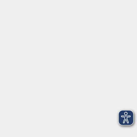
Gutschein
Service
Volkshochschule im Würmtal e.V.
Am Marktplatz 10a
82152 Planegg
info@vhs-wuermtal.de
Tel.
089 277 805 140
Öffnungszeiten
Montag, Mittwoch, Freitag 8.30-11.30 Uhr
Dienstag, Donnerstag 15.00-18.00 Uhr