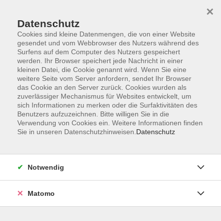
×
Datenschutz
Cookies sind kleine Datenmengen, die von einer Website
gesendet und vom Webbrowser des Nutzers während des
Surfens auf dem Computer des Nutzers gespeichert
Skip to main content
werden. Ihr Browser speichert jede Nachricht in einer
kleinen Datei, die Cookie genannt wird. Wenn Sie eine
weitere Seite vom Server anfordern, sendet Ihr Browser
Der Kurs konnte nicht gefunden werden.
das Cookie an den Server zurück. Cookies wurden als
zuverlässiger Mechanismus für Websites entwickelt, um
sich Informationen zu merken oder die Surfaktivitäten des
Benutzers aufzuzeichnen. Bitte willigen Sie in die
Verwendung von Cookies ein. Weitere Informationen finden
Sie in unseren Datenschutzhinweisen.
Datenschutz
AGB
Impressum
Datenschutzerklärung
Notwendig
Widerruf
Matomo
Programm