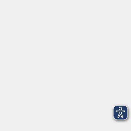
Gutschein
Service
Volkshochschule im Würmtal e.V.
Am Marktplatz 10a
82152 Planegg
info@vhs-wuermtal.de
Tel.
089 277 805 140
Öffnungszeiten
Montag, Mittwoch, Freitag 8.30-11.30 Uhr
Dienstag, Donnerstag 15.00-18.00 Uhr