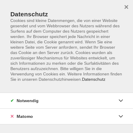
×
Datenschutz
Cookies sind kleine Datenmengen, die von einer Website
gesendet und vom Webbrowser des Nutzers während des
Surfens auf dem Computer des Nutzers gespeichert
Skip to main content
You are here:
werden. Ihr Browser speichert jede Nachricht in einer
Über uns
Dozent*innen
kleinen Datei, die Cookie genannt wird. Wenn Sie eine
weitere Seite vom Server anfordern, sendet Ihr Browser
das Cookie an den Server zurück. Cookies wurden als
zuverlässiger Mechanismus für Websites entwickelt, um
Der Dozent konnte leider nicht gefunden werden
sich Informationen zu merken oder die Surfaktivitäten des
Benutzers aufzuzeichnen. Bitte willigen Sie in die
Verwendung von Cookies ein. Weitere Informationen finden
Sie in unseren Datenschutzhinweisen.
Datenschutz
AGB
Notwendig
Impressum
Datenschutzerklärung
Matomo
Widerruf