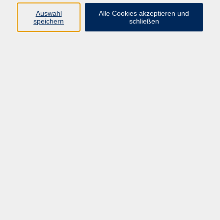
Programm
Auswahl
Alle Cookies akzeptieren und
speichern
schließen
vhs Online-Kurse
Mensch und Umwelt
Beruf und Digitales
Sprachen
Gesundheit
Kunst und Kultur
junge vhs
Inhalte
Home
Programmheft
Aktuelles