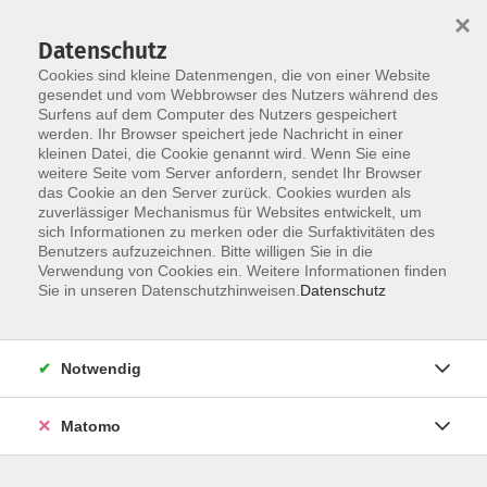
×
Datenschutz
Cookies sind kleine Datenmengen, die von einer Website
gesendet und vom Webbrowser des Nutzers während des
Surfens auf dem Computer des Nutzers gespeichert
Skip to main content
werden. Ihr Browser speichert jede Nachricht in einer
kleinen Datei, die Cookie genannt wird. Wenn Sie eine
weitere Seite vom Server anfordern, sendet Ihr Browser
Der Kurs konnte nicht gefunden werden.
das Cookie an den Server zurück. Cookies wurden als
zuverlässiger Mechanismus für Websites entwickelt, um
sich Informationen zu merken oder die Surfaktivitäten des
Benutzers aufzuzeichnen. Bitte willigen Sie in die
Verwendung von Cookies ein. Weitere Informationen finden
AGB
Sie in unseren Datenschutzhinweisen.
Datenschutz
Impressum
Datenschutzerklärung
Notwendig
Widerruf
Matomo
Programm