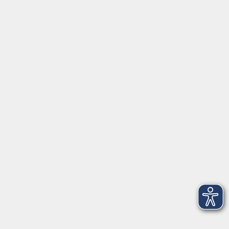
Gutschein
Service
Volkshochschule im Würmtal e.V.
Am Marktplatz 10a
82152 Planegg
info@vhs-wuermtal.de
Tel.
089 277 805 140
Öffnungszeiten
Montag, Mittwoch, Freitag 8.30-11.30 Uhr
Dienstag, Donnerstag 15.00-18.00 Uhr