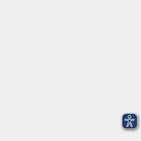
Gutschein
Service
Volkshochschule im Würmtal e.V.
Am Marktplatz 10a
82152 Planegg
info@vhs-wuermtal.de
Tel.
089 277 805 140
Öffnungszeiten
Montag, Mittwoch, Freitag 8.30-11.30 Uhr
Dienstag, Donnerstag 15.00-18.00 Uhr