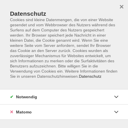
×
Datenschutz
Cookies sind kleine Datenmengen, die von einer Website
gesendet und vom Webbrowser des Nutzers während des
Surfens auf dem Computer des Nutzers gespeichert
Skip to main content
werden. Ihr Browser speichert jede Nachricht in einer
kleinen Datei, die Cookie genannt wird. Wenn Sie eine
weitere Seite vom Server anfordern, sendet Ihr Browser
Der Kurs konnte nicht gefunden werden.
das Cookie an den Server zurück. Cookies wurden als
zuverlässiger Mechanismus für Websites entwickelt, um
sich Informationen zu merken oder die Surfaktivitäten des
Benutzers aufzuzeichnen. Bitte willigen Sie in die
Verwendung von Cookies ein. Weitere Informationen finden
Sie in unseren Datenschutzhinweisen.
Datenschutz
AGB
Impressum
Datenschutzerklärung
Notwendig
Widerruf
Matomo
Programm