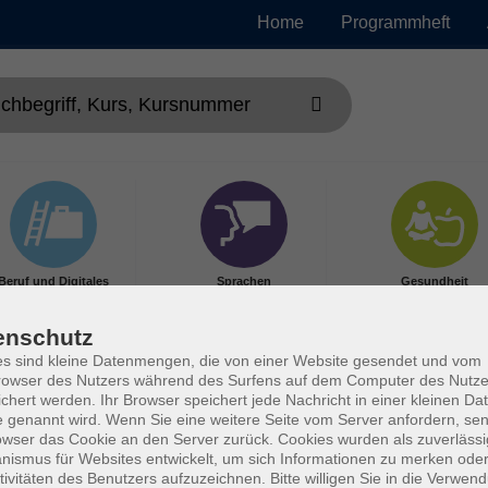
Home
Programmheft
Beruf und Digitales
Sprachen
Gesundheit
enschutz
s sind kleine Datenmengen, die von einer Website gesendet und vom
owser des Nutzers während des Surfens auf dem Computer des Nutze
chert werden. Ihr Browser speichert jede Nachricht in einer kleinen Dat
 genannt wird. Wenn Sie eine weitere Seite vom Server anfordern, se
owser das Cookie an den Server zurück. Cookies wurden als zuverlässi
ismus für Websites entwickelt, um sich Informationen zu merken oder
tivitäten des Benutzers aufzuzeichnen. Bitte willigen Sie in die Verwen