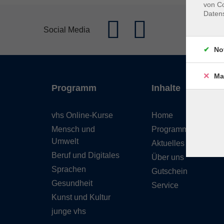
von Co
Daten
Social Media
No
Ma
Programm
Inhalte
vhs Online-Kurse
Home
Mensch und
Programmheft
Umwelt
Aktuelles
Beruf und Digitales
Über uns
Sprachen
Gutschein
Gesundheit
Service
Kunst und Kultur
junge vhs