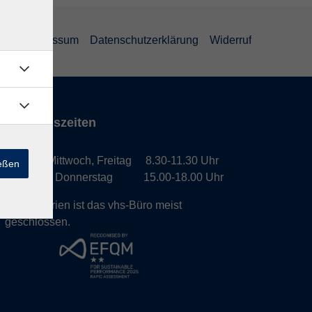
GB
Impressum
Datenschutzerklärung
Widerruf
Öffnungszeiten
Montag, Mittwoch, Freitag 8.30-11.30 Uhr
ießen
Dienstag, Donnerstag 15.00-18.00 Uhr
In den Ferien ist das vhs-Büro meist
geschlossen.