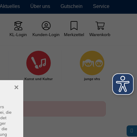
Aktuelles
Über uns
Gutschein
Service
KL-Login
Kunden-Login
Merkzettel
Warenkorb
Kunst und Kultur
junge vhs
×
rs
ei, die
ndet
ger
 die
dung