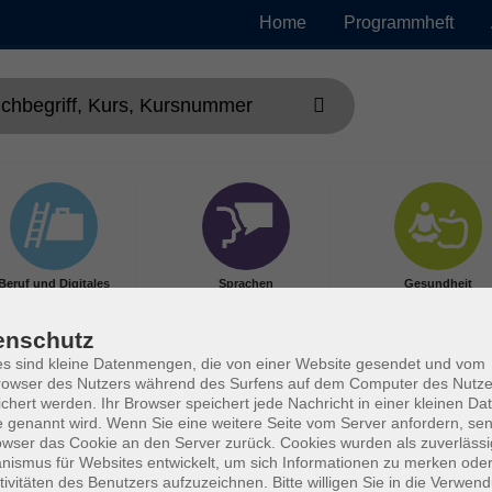
Home
Programmheft
Beruf und Digitales
Sprachen
Gesundheit
enschutz
s sind kleine Datenmengen, die von einer Website gesendet und vom
owser des Nutzers während des Surfens auf dem Computer des Nutze
chert werden. Ihr Browser speichert jede Nachricht in einer kleinen Dat
 genannt wird. Wenn Sie eine weitere Seite vom Server anfordern, se
owser das Cookie an den Server zurück. Cookies wurden als zuverlässi
ismus für Websites entwickelt, um sich Informationen zu merken oder
tivitäten des Benutzers aufzuzeichnen. Bitte willigen Sie in die Verwen