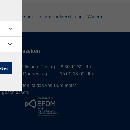
GB
Impressum
Datenschutzerklärung
Widerruf
Öffnungszeiten
Montag, Mittwoch, Freitag 8.30-11.30 Uhr
ießen
Dienstag, Donnerstag 15.00-18.00 Uhr
In den Ferien ist das vhs-Büro meist
geschlossen.