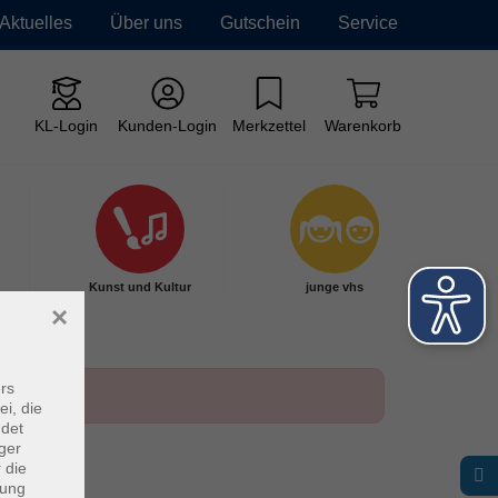
Aktuelles
Über uns
Gutschein
Service
KL-Login
Kunden-Login
Merkzettel
Warenkorb
Kunst und Kultur
junge vhs
×
rs
ei, die
ndet
ger
 die
dung