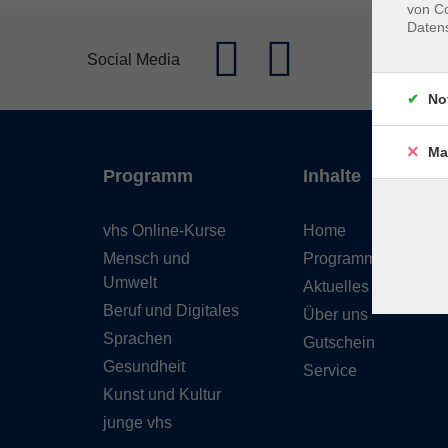
von Co
Daten
Social Media
No
Ma
Programm
Inhalte
vhs Online-Kurse
Home
Mensch und
Programmheft
Umwelt
Aktuelles
Beruf und Digitales
Über uns
Sprachen
Gutschein
Gesundheit
Service
Kunst und Kultur
junge vhs