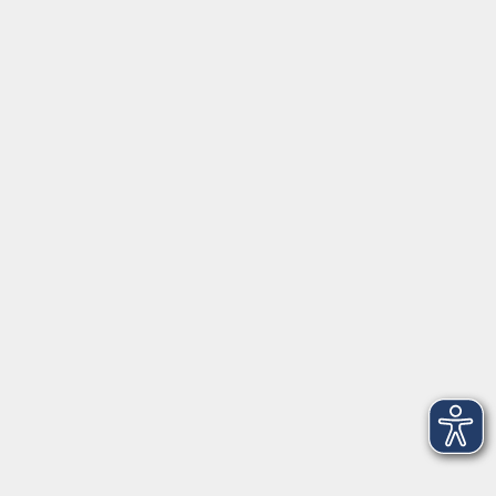
Gutschein
Service
Volkshochschule im Würmtal e.V.
Am Marktplatz 10a
82152 Planegg
info@vhs-wuermtal.de
Tel.
089 277 805 140
Öffnungszeiten
Montag, Mittwoch, Freitag 8.30-11.30 Uhr
Dienstag, Donnerstag 15.00-18.00 Uhr