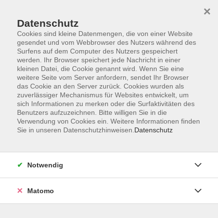
×
Datenschutz
Cookies sind kleine Datenmengen, die von einer Website
gesendet und vom Webbrowser des Nutzers während des
Surfens auf dem Computer des Nutzers gespeichert
Skip to main content
werden. Ihr Browser speichert jede Nachricht in einer
kleinen Datei, die Cookie genannt wird. Wenn Sie eine
weitere Seite vom Server anfordern, sendet Ihr Browser
Der Kurs konnte nicht gefunden werden.
das Cookie an den Server zurück. Cookies wurden als
zuverlässiger Mechanismus für Websites entwickelt, um
sich Informationen zu merken oder die Surfaktivitäten des
Benutzers aufzuzeichnen. Bitte willigen Sie in die
Verwendung von Cookies ein. Weitere Informationen finden
Sie in unseren Datenschutzhinweisen.
Datenschutz
AGB
Impressum
Datenschutzerklärung
Notwendig
Widerruf
Matomo
Programm