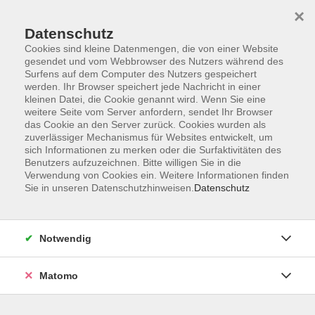
×
Datenschutz
Cookies sind kleine Datenmengen, die von einer Website
gesendet und vom Webbrowser des Nutzers während des
Surfens auf dem Computer des Nutzers gespeichert
Skip to main content
werden. Ihr Browser speichert jede Nachricht in einer
kleinen Datei, die Cookie genannt wird. Wenn Sie eine
weitere Seite vom Server anfordern, sendet Ihr Browser
Der Kurs konnte nicht gefunden werden.
das Cookie an den Server zurück. Cookies wurden als
zuverlässiger Mechanismus für Websites entwickelt, um
sich Informationen zu merken oder die Surfaktivitäten des
Benutzers aufzuzeichnen. Bitte willigen Sie in die
Verwendung von Cookies ein. Weitere Informationen finden
Sie in unseren Datenschutzhinweisen.
Datenschutz
AGB
Impressum
Datenschutzerklärung
Notwendig
Widerruf
Matomo
Programm