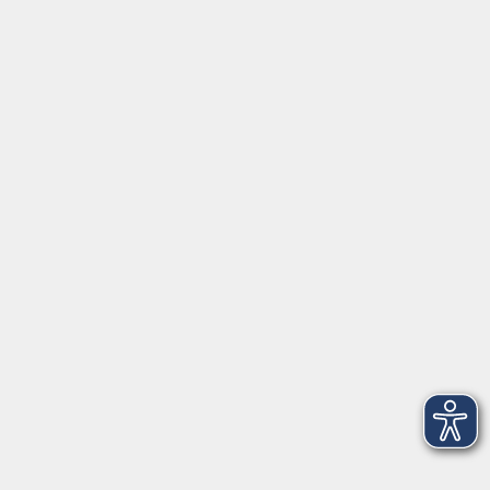
Gutschein
Service
Volkshochschule im Würmtal e.V.
Am Marktplatz 10a
82152 Planegg
info@vhs-wuermtal.de
Tel.
089 277 805 140
Öffnungszeiten
Montag, Mittwoch, Freitag 8.30-11.30 Uhr
Dienstag, Donnerstag 15.00-18.00 Uhr