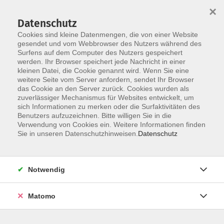
×
Datenschutz
Cookies sind kleine Datenmengen, die von einer Website
gesendet und vom Webbrowser des Nutzers während des
Surfens auf dem Computer des Nutzers gespeichert
Skip to main content
werden. Ihr Browser speichert jede Nachricht in einer
kleinen Datei, die Cookie genannt wird. Wenn Sie eine
weitere Seite vom Server anfordern, sendet Ihr Browser
Der Kurs konnte nicht gefunden werden.
das Cookie an den Server zurück. Cookies wurden als
zuverlässiger Mechanismus für Websites entwickelt, um
sich Informationen zu merken oder die Surfaktivitäten des
Benutzers aufzuzeichnen. Bitte willigen Sie in die
Verwendung von Cookies ein. Weitere Informationen finden
AGB
Sie in unseren Datenschutzhinweisen.
Datenschutz
Impressum
Datenschutzerklärung
Notwendig
Widerruf
Matomo
Programm