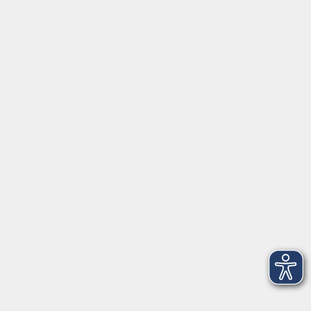
Gutschein
Service
Volkshochschule im Würmtal e.V.
Am Marktplatz 10a
82152 Planegg
info@vhs-wuermtal.de
Tel.
089 277 805 140
Öffnungszeiten
Montag, Mittwoch, Freitag 8.30-11.30 Uhr
Dienstag, Donnerstag 15.00-18.00 Uhr