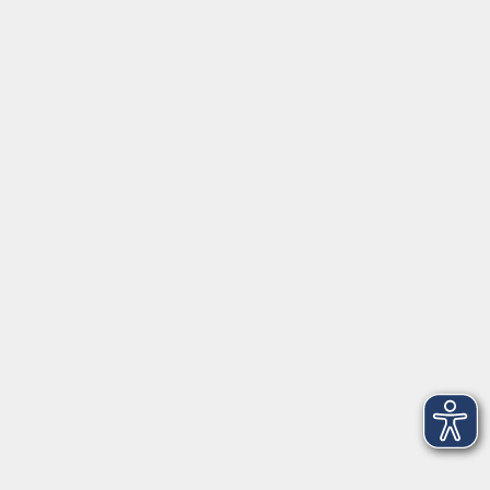
Gutschein
Service
Volkshochschule im Würmtal e.V.
Am Marktplatz 10a
82152 Planegg
info@vhs-wuermtal.de
Tel.
089 277 805 140
Öffnungszeiten
Montag, Mittwoch, Freitag 8.30-11.30 Uhr
Dienstag, Donnerstag 15.00-18.00 Uhr