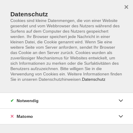
×
Datenschutz
Cookies sind kleine Datenmengen, die von einer Website
gesendet und vom Webbrowser des Nutzers während des
Surfens auf dem Computer des Nutzers gespeichert
Skip to main content
werden. Ihr Browser speichert jede Nachricht in einer
kleinen Datei, die Cookie genannt wird. Wenn Sie eine
weitere Seite vom Server anfordern, sendet Ihr Browser
Der Kurs konnte nicht gefunden werden.
das Cookie an den Server zurück. Cookies wurden als
zuverlässiger Mechanismus für Websites entwickelt, um
sich Informationen zu merken oder die Surfaktivitäten des
Benutzers aufzuzeichnen. Bitte willigen Sie in die
Verwendung von Cookies ein. Weitere Informationen finden
Sie in unseren Datenschutzhinweisen.
Datenschutz
AGB
Impressum
Datenschutzerklärung
Notwendig
Widerruf
Matomo
Programm