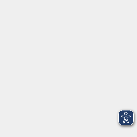
Gutschein
Service
Volkshochschule im Würmtal e.V.
Am Marktplatz 10a
82152 Planegg
info@vhs-wuermtal.de
Tel.
089 277 805 140
Öffnungszeiten
Montag, Mittwoch, Freitag 8.30-11.30 Uhr
Dienstag, Donnerstag 15.00-18.00 Uhr