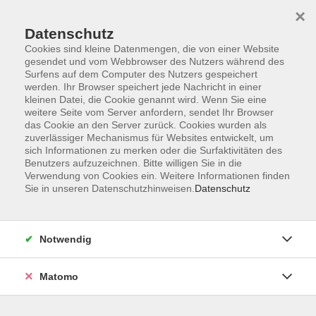
×
Datenschutz
Cookies sind kleine Datenmengen, die von einer Website
gesendet und vom Webbrowser des Nutzers während des
Surfens auf dem Computer des Nutzers gespeichert
Skip to main content
werden. Ihr Browser speichert jede Nachricht in einer
kleinen Datei, die Cookie genannt wird. Wenn Sie eine
weitere Seite vom Server anfordern, sendet Ihr Browser
Der Kurs konnte nicht gefunden werden.
das Cookie an den Server zurück. Cookies wurden als
zuverlässiger Mechanismus für Websites entwickelt, um
sich Informationen zu merken oder die Surfaktivitäten des
Benutzers aufzuzeichnen. Bitte willigen Sie in die
Verwendung von Cookies ein. Weitere Informationen finden
Sie in unseren Datenschutzhinweisen.
Datenschutz
AGB
Impressum
Datenschutzerklärung
Notwendig
Widerruf
Matomo
Programm