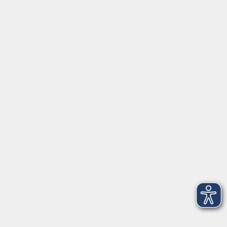
Gutschein
Service
Volkshochschule im Würmtal e.V.
Am Marktplatz 10a
82152 Planegg
info@vhs-wuermtal.de
Tel.
089 277 805 140
Öffnungszeiten
Montag, Mittwoch, Freitag 8.30-11.30 Uhr
Dienstag, Donnerstag 15.00-18.00 Uhr