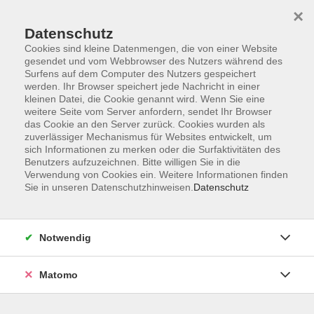
×
Datenschutz
Cookies sind kleine Datenmengen, die von einer Website
gesendet und vom Webbrowser des Nutzers während des
Surfens auf dem Computer des Nutzers gespeichert
Skip to main content
werden. Ihr Browser speichert jede Nachricht in einer
kleinen Datei, die Cookie genannt wird. Wenn Sie eine
weitere Seite vom Server anfordern, sendet Ihr Browser
Der Kurs konnte nicht gefunden werden.
das Cookie an den Server zurück. Cookies wurden als
zuverlässiger Mechanismus für Websites entwickelt, um
sich Informationen zu merken oder die Surfaktivitäten des
Benutzers aufzuzeichnen. Bitte willigen Sie in die
Verwendung von Cookies ein. Weitere Informationen finden
Sie in unseren Datenschutzhinweisen.
Datenschutz
AGB
Impressum
Datenschutzerklärung
Notwendig
Widerruf
Matomo
Programm