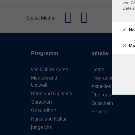
von Co
Daten
Social Media
No
Ma
Programm
Inhalte
vhs Online-Kurse
Home
Mensch und
Programmheft
Umwelt
Aktuelles
Beruf und Digitales
Über uns
Sprachen
Gutschein
Gesundheit
Service
Kunst und Kultur
junge vhs