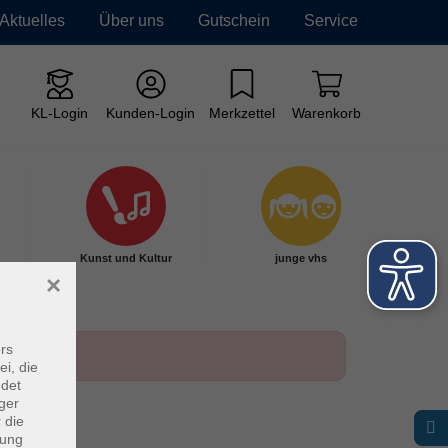
Aktuelles
Über uns
Gutschein
Service
KL-Login
Kunden-Login
Merkzettel
Warenkorb
Kunst und Kultur
junge vhs
×
rs
ei, die
ndet
ger
 die
dung