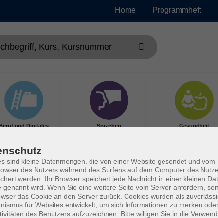
Home
Programmheft
Beruf und Digitales
Sprachen
Gesundheit
enschutz
s sind kleine Datenmengen, die von einer Website gesendet und vom
owser des Nutzers während des Surfens auf dem Computer des Nutze
chert werden. Ihr Browser speichert jede Nachricht in einer kleinen Dat
 genannt wird. Wenn Sie eine weitere Seite vom Server anfordern, se
owser das Cookie an den Server zurück. Cookies wurden als zuverlässi
ismus für Websites entwickelt, um sich Informationen zu merken oder
tivitäten des Benutzers aufzuzeichnen. Bitte willigen Sie in die Verwen