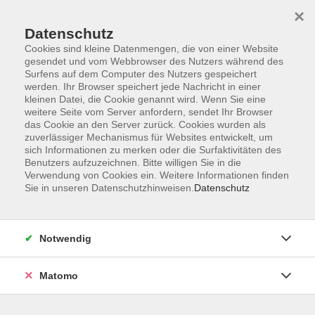
×
Datenschutz
Cookies sind kleine Datenmengen, die von einer Website
gesendet und vom Webbrowser des Nutzers während des
Surfens auf dem Computer des Nutzers gespeichert
Skip to main content
werden. Ihr Browser speichert jede Nachricht in einer
kleinen Datei, die Cookie genannt wird. Wenn Sie eine
weitere Seite vom Server anfordern, sendet Ihr Browser
Der Kurs konnte nicht gefunden werden.
das Cookie an den Server zurück. Cookies wurden als
zuverlässiger Mechanismus für Websites entwickelt, um
sich Informationen zu merken oder die Surfaktivitäten des
Benutzers aufzuzeichnen. Bitte willigen Sie in die
Verwendung von Cookies ein. Weitere Informationen finden
Sie in unseren Datenschutzhinweisen.
Datenschutz
AGB
Impressum
Datenschutzerklärung
Notwendig
Widerruf
Matomo
Programm