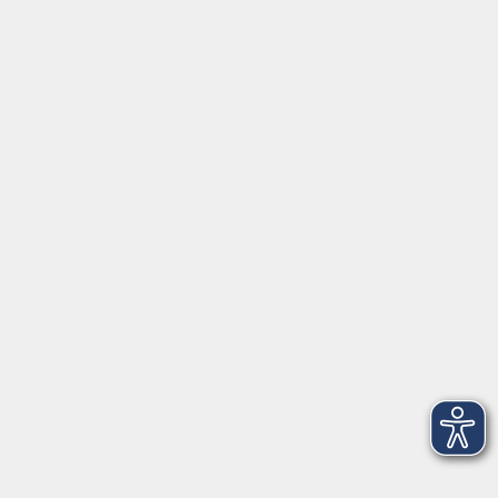
Gutschein
Service
Volkshochschule im Würmtal e.V.
Am Marktplatz 10a
82152 Planegg
info@vhs-wuermtal.de
Tel.
089 277 805 140
Öffnungszeiten
Montag, Mittwoch, Freitag 8.30-11.30 Uhr
Dienstag, Donnerstag 15.00-18.00 Uhr