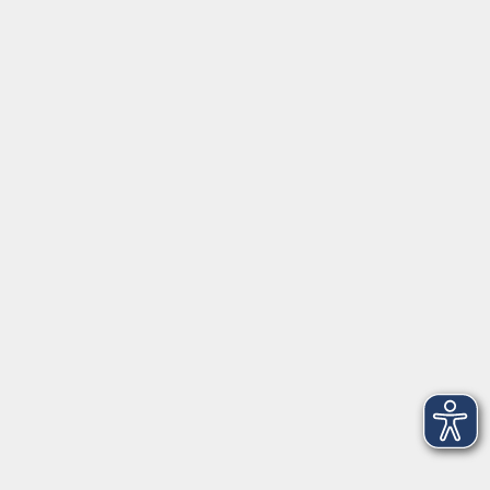
Gutschein
Service
Volkshochschule im Würmtal e.V.
Am Marktplatz 10a
82152 Planegg
info@vhs-wuermtal.de
Tel.
089 277 805 140
Öffnungszeiten
Montag, Mittwoch, Freitag 8.30-11.30 Uhr
Dienstag, Donnerstag 15.00-18.00 Uhr