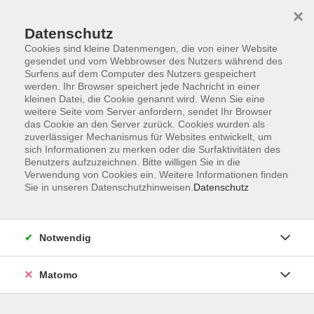
×
Datenschutz
Cookies sind kleine Datenmengen, die von einer Website
gesendet und vom Webbrowser des Nutzers während des
Surfens auf dem Computer des Nutzers gespeichert
Skip to main content
werden. Ihr Browser speichert jede Nachricht in einer
kleinen Datei, die Cookie genannt wird. Wenn Sie eine
weitere Seite vom Server anfordern, sendet Ihr Browser
Der Kurs konnte nicht gefunden werden.
das Cookie an den Server zurück. Cookies wurden als
zuverlässiger Mechanismus für Websites entwickelt, um
sich Informationen zu merken oder die Surfaktivitäten des
Benutzers aufzuzeichnen. Bitte willigen Sie in die
Verwendung von Cookies ein. Weitere Informationen finden
Sie in unseren Datenschutzhinweisen.
Datenschutz
AGB
Impressum
Datenschutzerklärung
Notwendig
Widerruf
Matomo
Programm