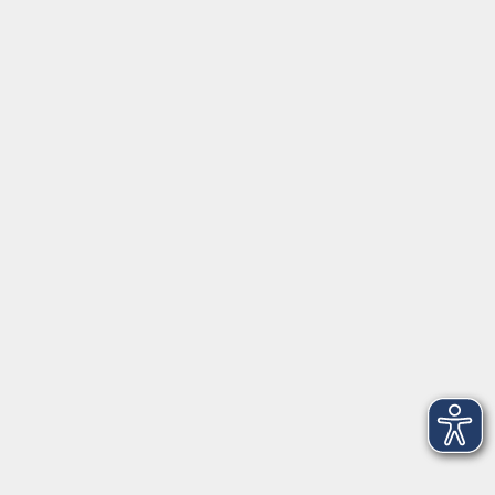
Gutschein
Service
Volkshochschule im Würmtal e.V.
Am Marktplatz 10a
82152 Planegg
info@vhs-wuermtal.de
Tel.
089 277 805 140
Öffnungszeiten
Montag, Mittwoch, Freitag 8.30-11.30 Uhr
Dienstag, Donnerstag 15.00-18.00 Uhr