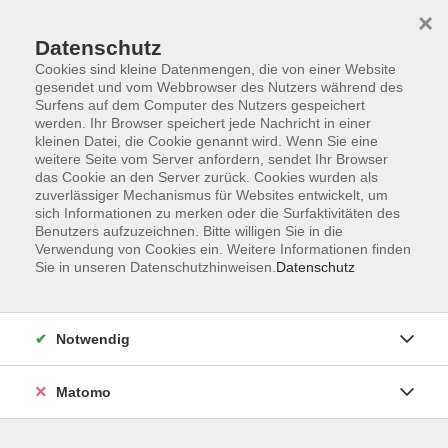
×
Datenschutz
Cookies sind kleine Datenmengen, die von einer Website
gesendet und vom Webbrowser des Nutzers während des
Surfens auf dem Computer des Nutzers gespeichert
Skip to main content
werden. Ihr Browser speichert jede Nachricht in einer
kleinen Datei, die Cookie genannt wird. Wenn Sie eine
weitere Seite vom Server anfordern, sendet Ihr Browser
Der Kurs konnte nicht gefunden werden.
das Cookie an den Server zurück. Cookies wurden als
zuverlässiger Mechanismus für Websites entwickelt, um
sich Informationen zu merken oder die Surfaktivitäten des
Benutzers aufzuzeichnen. Bitte willigen Sie in die
Verwendung von Cookies ein. Weitere Informationen finden
Sie in unseren Datenschutzhinweisen.
Datenschutz
AGB
Impressum
Datenschutzerklärung
Notwendig
Widerruf
Matomo
Programm