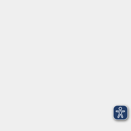
Gutschein
Service
Volkshochschule im Würmtal e.V.
Am Marktplatz 10a
82152 Planegg
info@vhs-wuermtal.de
Tel.
089 277 805 140
Öffnungszeiten
Montag, Mittwoch, Freitag 8.30-11.30 Uhr
Dienstag, Donnerstag 15.00-18.00 Uhr