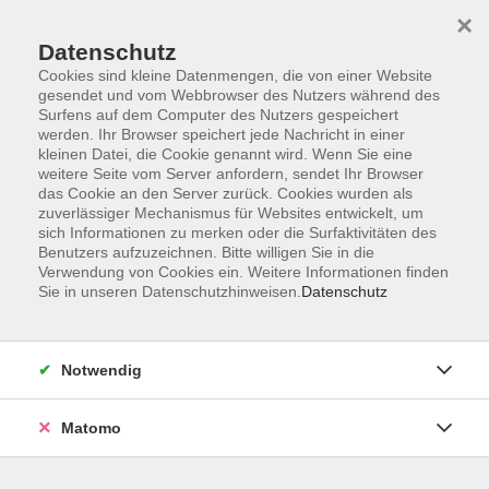
×
Datenschutz
Cookies sind kleine Datenmengen, die von einer Website
gesendet und vom Webbrowser des Nutzers während des
Surfens auf dem Computer des Nutzers gespeichert
Skip to main content
werden. Ihr Browser speichert jede Nachricht in einer
kleinen Datei, die Cookie genannt wird. Wenn Sie eine
weitere Seite vom Server anfordern, sendet Ihr Browser
Der Kurs konnte nicht gefunden werden.
das Cookie an den Server zurück. Cookies wurden als
zuverlässiger Mechanismus für Websites entwickelt, um
sich Informationen zu merken oder die Surfaktivitäten des
Benutzers aufzuzeichnen. Bitte willigen Sie in die
Verwendung von Cookies ein. Weitere Informationen finden
Sie in unseren Datenschutzhinweisen.
Datenschutz
AGB
Impressum
Datenschutzerklärung
Notwendig
Widerruf
Matomo
Programm