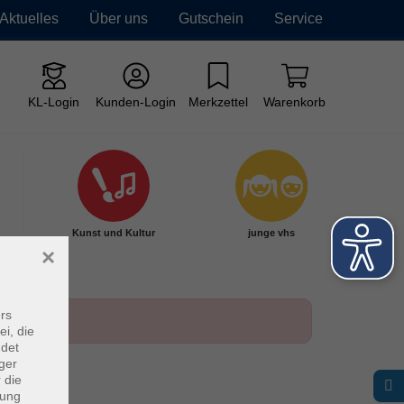
Aktuelles
Über uns
Gutschein
Service
KL-Login
Kunden-Login
Merkzettel
Warenkorb
Kunst und Kultur
junge vhs
×
rs
ei, die
ndet
ger
 die
dung