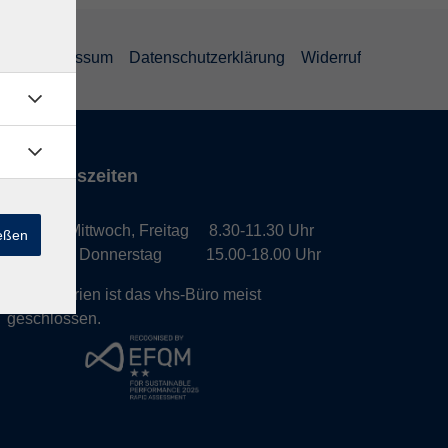
GB
Impressum
Datenschutzerklärung
Widerruf
Öffnungszeiten
Montag, Mittwoch, Freitag 8.30-11.30 Uhr
ießen
Dienstag, Donnerstag 15.00-18.00 Uhr
In den Ferien ist das vhs-Büro meist
geschlossen.