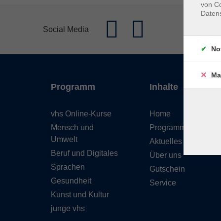
von Co
Daten
Social Media
No
Ma
Programm
Inhalte
vhs Online-Kurse
Home
Mensch und
Programmheft
Umwelt
Aktuelles
Beruf und Digitales
Über uns
Sprachen
Gutschein
Gesundheit
Service
Kunst und Kultur
junge vhs