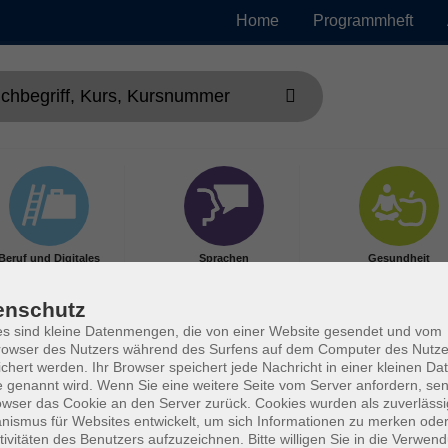
Home
Programmheft
Beruf und Digitales
Sprachen
Gesundheit
enschutz
s sind kleine Datenmengen, die von einer Website gesendet und vom
owser des Nutzers während des Surfens auf dem Computer des Nutze
chert werden. Ihr Browser speichert jede Nachricht in einer kleinen Dat
 genannt wird. Wenn Sie eine weitere Seite vom Server anfordern, se
owser das Cookie an den Server zurück. Cookies wurden als zuverlässi
ismus für Websites entwickelt, um sich Informationen zu merken oder
tivitäten des Benutzers aufzuzeichnen. Bitte willigen Sie in die Verwen