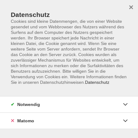
×
Datenschutz
Cookies sind kleine Datenmengen, die von einer Website
gesendet und vom Webbrowser des Nutzers während des
Surfens auf dem Computer des Nutzers gespeichert
Skip to main content
werden. Ihr Browser speichert jede Nachricht in einer
kleinen Datei, die Cookie genannt wird. Wenn Sie eine
weitere Seite vom Server anfordern, sendet Ihr Browser
Der Kurs konnte nicht gefunden werden.
das Cookie an den Server zurück. Cookies wurden als
zuverlässiger Mechanismus für Websites entwickelt, um
sich Informationen zu merken oder die Surfaktivitäten des
Benutzers aufzuzeichnen. Bitte willigen Sie in die
Verwendung von Cookies ein. Weitere Informationen finden
Sie in unseren Datenschutzhinweisen.
Datenschutz
AGB
Impressum
Datenschutzerklärung
Notwendig
Widerruf
Matomo
Programm