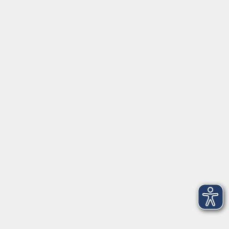
Gutschein
Service
Volkshochschule im Würmtal e.V.
Am Marktplatz 10a
82152 Planegg
info@vhs-wuermtal.de
Tel.
089 277 805 140
Öffnungszeiten
Montag, Mittwoch, Freitag 8.30-11.30 Uhr
Dienstag, Donnerstag 15.00-18.00 Uhr